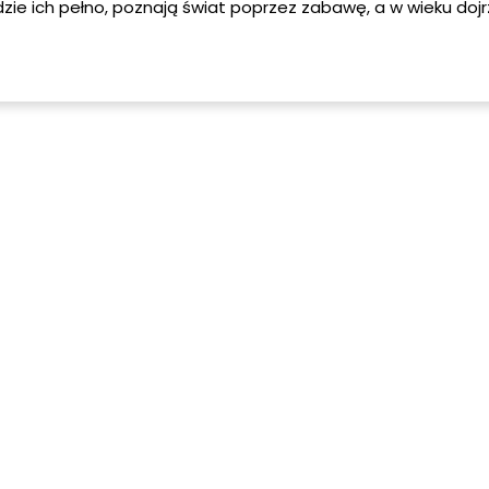
dzie ich pełno, poznają świat poprzez zabawę, a w wieku doj
strzeń wokół siebie zgodnie z własnymi odczuciami i potrzeb