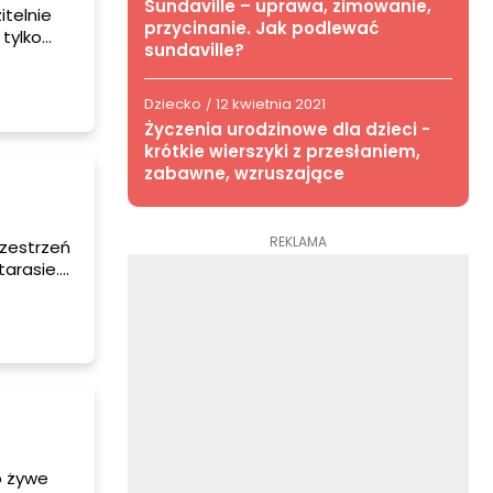
Sundaville – uprawa, zimowanie,
itelnie
przycinanie. Jak podlewać
tylko
sundaville?
, ale
e, aby
Dziecko
12 kwietnia 2021
/
Życzenia urodzinowe dla dzieci -
krótkie wierszyki z przesłaniem,
zabawne, wzruszające
REKLAMA
rzestrzeń
tarasie.
ci wybrać
przątać
o żywe