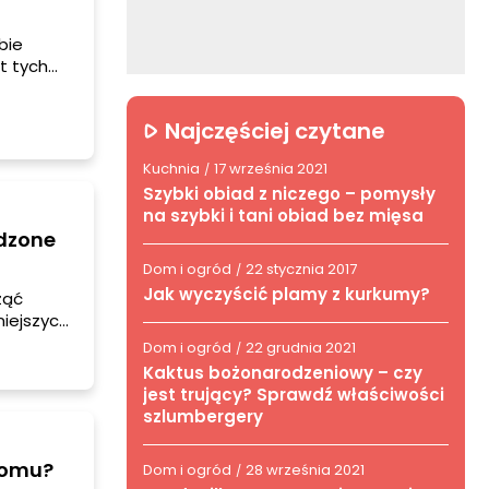
bie
t tych
ne
rzenie i
Najczęściej czytane
Kuchnia
17 września 2021
/
Szybki obiad z niczego – pomysły
na szybki i tani obiad bez mięsa
wdzone
Dom i ogród
22 stycznia 2017
/
Jak wyczyścić plamy z kurkumy?
ząć
iejszych
dradzamy
Dom i ogród
22 grudnia 2021
/
 i
Kaktus bożonarodzeniowy – czy
jest trujący? Sprawdź właściwości
szlumbergery
domu?
Dom i ogród
28 września 2021
/