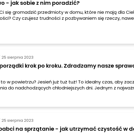
o - jak sobie z nim poradzić?
Ci się gromadzić przedmioty w domu, które nie mają dla Cie
ości? Czy czujesz trudności z pozbywaniem się rzeczy, nawe
epotrzebnych? Jeśli tak, możesz cierpieć na zbieractwo, zna
o syllogomania. W tym artykule dowiesz się, czym jest to zabu
obie z nim poradzić.
25 sierpnia 2023
/
 porządki krok po kroku. Zdradzamy nasze spra
 to w powietrzu? Jesień już tuż tuż! To idealny czas, aby zac
ia do nadchodzących chłodniejszych dni. Jednym z najważn
ście jest przeprowadzenie jesiennych porządków w domu. Z
ch wskazówek, jak zadbać o swój dom i uczynić go przytulnym
miejscem w nadchodzących miesiącach.
25 sierpnia 2023
/
babci na sprzątanie - jak utrzymać czystość w 