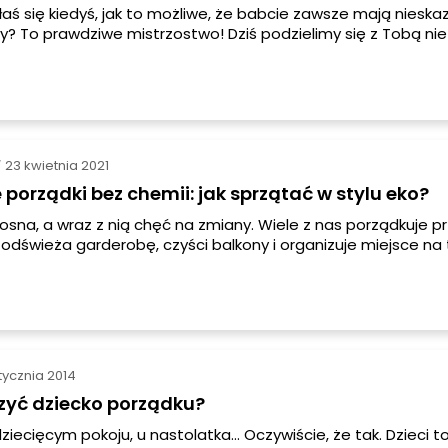
aś się kiedyś, jak to możliwe, że babcie zawsze mają nieskaz
? To prawdziwe mistrzostwo! Dziś podzielimy się z Tobą nie 
 sprzątania, które przekazywane są z pokolenia na pokolenie
wostkami na temat sposobów, których używały nasze babci
oje domy w nieskazitelnej czystości.
23 kwietnia 2021
/
porządki bez chemii: jak sprzątać w stylu eko?
osna, a wraz z nią chęć na zmiany. Wiele z nas porządkuje p
 odświeża garderobę, czyści balkony i organizuje miejsce na 
częciem wiosennych porządków warto je najpierw dokładnie
i zaopatrzyć się w potrzebne produkty. Jakie środki czystoś
ne czy tradycyjne, a może najlepszym rozwiązaniem będzie
nie domowych detergentów bez chemii? Sprawdzamy, jak s
stycznia 2014
zyć dziecko porządku?
ziecięcym pokoju, u nastolatka… Oczywiście, że tak. Dzieci t