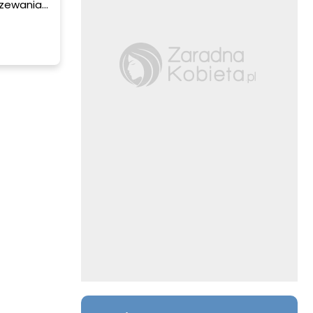
rzewania
ami.