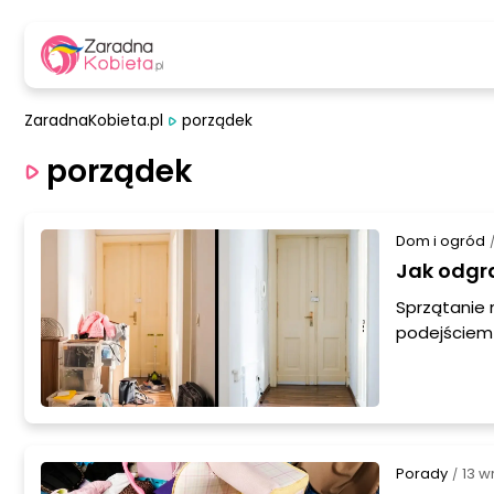
ZaradnaKobieta.pl
porządek
porządek
Dom i ogród
Jak odgra
Sprzątanie 
podejściem 
bardziej ef
schludnym 
Porady
13 w
/