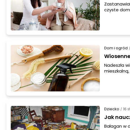
Zastanawiał
czyste domy
tajemnicami
także cieka
utrzymać sw
Dom i ogród
Wiosenne 
Nadeszła wi
mieszkalną,
Przed rozpo
zaplanować 
– ekologicz
przygotowa
w stylu eko!
Dziecko
16 
/
Jak nauc
Bałagan w d