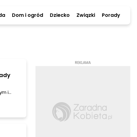
da
Dom i ogród
Dziecko
Związki
Porady
REKLAMA
rady
ym i
eszyć się