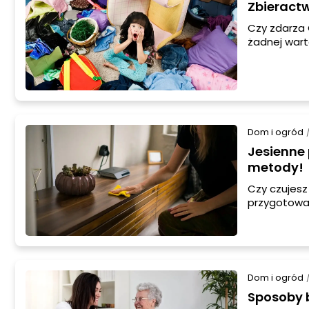
Zbieractw
Czy zdarza 
żadnej wart
zupełnie ni
również jak
jak można s
Dom i ogród
Jesienne
metody!
Czy czujesz
przygotowan
zadań na li
kilka cenny
schludnym 
Dom i ogród
Sposoby 