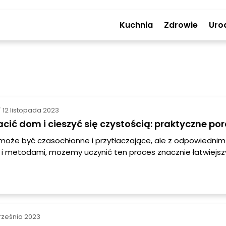
Kuchnia
Zdrowie
Uro
12 listopada 2023
/
cić dom i cieszyć się czystością: praktyczne po
może być czasochłonne i przytłaczające, ale z odpowiednim
i metodami, możemy uczynić ten proces znacznie łatwiejsz
ektywnym. Czy jesteście gotowe, by pozbyć się bałaganu i ci
i uporządkowanym domem? Zaczynajmy!
rześnia 2023