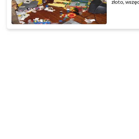
złoto, wszę
kreują prze