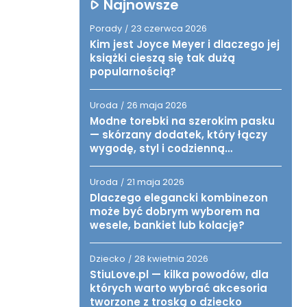
Najnowsze
Porady
23 czerwca 2026
/
Kim jest Joyce Meyer i dlaczego jej
książki cieszą się tak dużą
popularnością?
Uroda
26 maja 2026
/
Modne torebki na szerokim pasku
— skórzany dodatek, który łączy
wygodę, styl i codzienną
funkcjonalność
Uroda
21 maja 2026
/
Dlaczego elegancki kombinezon
może być dobrym wyborem na
wesele, bankiet lub kolację?
Dziecko
28 kwietnia 2026
/
StiuLove.pl — kilka powodów, dla
których warto wybrać akcesoria
tworzone z troską o dziecko