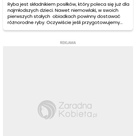
Ryba jest składnikiem posiłków, który poleca się już dla
najmłodszych dzieci. Nawet niemowlaki, w swoich
pierwszych stałych obiadkach powinny dostawać
różnorodne ryby. Oczywiście jeśli przygotowujemy
jedzenie samodzielnie najbardziej wskazany jest
zakup fileta, aby nie męczyć się z wydłubywaniem
ości, których nie wolno podawać maluchowi.
REKLAMA