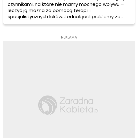
czynnikami, na które nie mamy mocnego wpływu –
leczyć ją można za pomocą terapii i
specjalistycznych leków. Jednak jeśli problemy ze
snem miewamy sporadycznie, lub od czasu do czasu
– co zdarza się wszystkim, warto sprawdzić jakie
naturalne, domowe sposoby pomogą nam z nią
REKLAMA
walczyć.