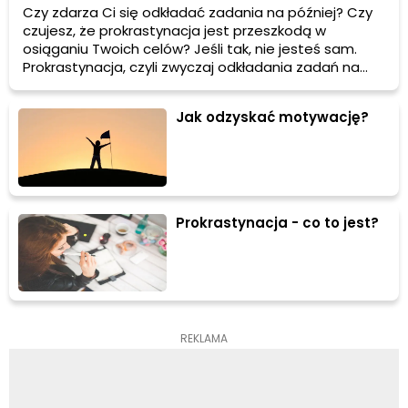
Czy zdarza Ci się odkładać zadania na później? Czy
czujesz, że prokrastynacja jest przeszkodą w
osiąganiu Twoich celów? Jeśli tak, nie jesteś sam.
Prokrastynacja, czyli zwyczaj odkładania zadań na
później, może być frustrująca i prowadzić do stresu
oraz nieefektywności. W tym artykule dowiesz się, jak
Jak odzyskać motywację?
skutecznie walczyć z prokrastynacją i zwiększyć swoją
produktywność.
Prokrastynacja - co to jest?
REKLAMA