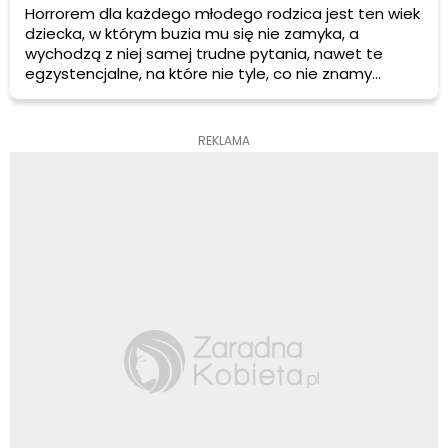
Horrorem dla każdego młodego rodzica jest ten wiek
dziecka, w którym buzia mu się nie zamyka, a
wychodzą z niej samej trudne pytania, nawet te
egzystencjalne, na które nie tyle, co nie znamy
odpowiedzi, jak zwyczajnie – nie wiemy jak
odpowiadać. Jednym z tych pytań jest kultowe już
„skąd się biorą dzieci?” I owszem, pytanie to nie jest
REKLAMA
przereklamowane, prędzej czy później zada je każde
dziecko.