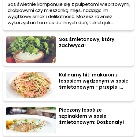
Sos świetnie komponuje się z pulpetami wieprzowymi,
drobiowymi czy mieszanką mięs, nadając im
wyjątkowy smak i delikatność. Możesz również
wykorzystać ten sos do innych dań, takich jak
pieczenie, duszenie czy gotowanie mięsa.
Sos śmietanowy, który
zachwyca!
Kulinarny hit: makaron z
łososiem wędzonym w sosie
śmietanowym - przepis i
właściwości zdrowotne
Pieczony łosoś ze
szpinakiem w sosie
śmietanowym: Doskonały!