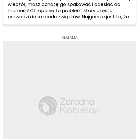
wieczór, masz ochotę go spakować i odesłać do
mamusi? Chrapanie to problem, który często
prowadzi do rozpadu związków. Najgorsze jest to, że
partner, który chrapie, zazwyczaj nie rozumie powagi
sytuacji. Za to jego kobieta jest w coraz gorszej
kondycji fizycznej.
REKLAMA