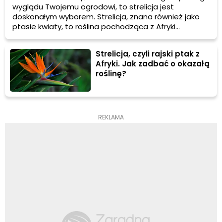
wyglądu Twojemu ogrodowi, to strelicja jest
doskonałym wyborem. Strelicja, znana również jako
ptasie kwiaty, to roślina pochodząca z Afryki
Południowej. Jej duże i kolorowe kwiaty przyciągają
uwagę i dodają wyjątkowego charakteru każdemu
Strelicja, czyli rajski ptak z
ogrodowi. W tym artykule dowiesz się więcej o
Afryki. Jak zadbać o okazałą
różnych odmianach strelicji, jak je pielęgnować i jakie
roślinę?
mają wymagania.
REKLAMA