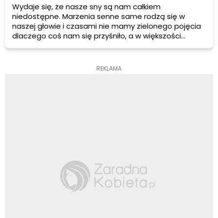
Wydaje się, że nasze sny są nam całkiem
niedostępne. Marzenia senne same rodzą się w
naszej głowie i czasami nie mamy zielonego pojęcia
dlaczego coś nam się przyśniło, a w większości
przypadków − nawet nie pamiętamy, co śniło nam się
ostatniej nocy. Z badań naukowych wiadomo jednak,
że codziennie każdy człowiek śni przynajmniej
REKLAMA
kilkadziesiąt snów. Co z ich pamięcią, dlaczego sobie
ich nie przypominamy po przebudzeniu, dlaczego w
naszych snach żyjemy innym życiem, w
niedostępnych nam światach? A być może wcale tak
nie jest?