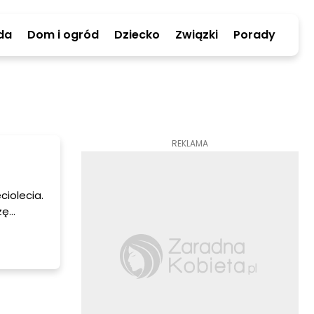
da
Dom i ogród
Dziecko
Związki
Porady
REKLAMA
ciolecia.
zę
tępować