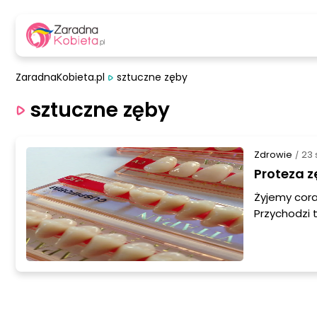
ZaradnaKobieta.pl
sztuczne zęby
sztuczne zęby
Zdrowie
23 
/
Proteza z
Żyjemy cora
Przychodzi 
zębową. Ja
nam zęby, t