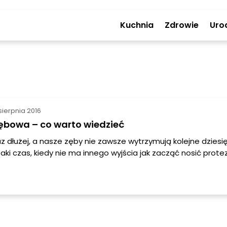
Kuchnia
Zdrowie
Uro
sierpnia 2016
ębowa – co warto wiedzieć
z dłużej, a nasze zęby nie zawsze wytrzymują kolejne dziesię
taki czas, kiedy nie ma innego wyjścia jak zacząć nosić prote
k się okazuje dobrze wykonana proteza może świetnie zas
rzeba jednak o nią odpowiednio dbać.