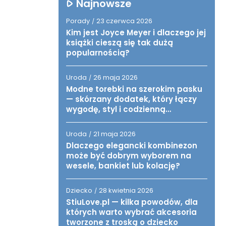
Najnowsze
Porady
23 czerwca 2026
/
Kim jest Joyce Meyer i dlaczego jej
książki cieszą się tak dużą
popularnością?
Uroda
26 maja 2026
/
Modne torebki na szerokim pasku
— skórzany dodatek, który łączy
wygodę, styl i codzienną
funkcjonalność
Uroda
21 maja 2026
/
Dlaczego elegancki kombinezon
może być dobrym wyborem na
wesele, bankiet lub kolację?
Dziecko
28 kwietnia 2026
/
StiuLove.pl — kilka powodów, dla
których warto wybrać akcesoria
tworzone z troską o dziecko