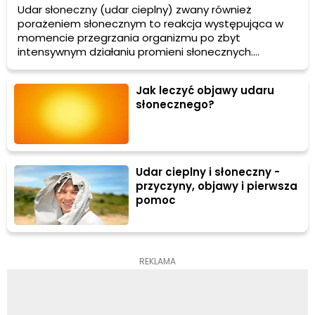
Udar słoneczny (udar cieplny) zwany również
porażeniem słonecznym to reakcja występująca w
momencie przegrzania organizmu po zbyt
intensywnym działaniu promieni słonecznych.
Dochodzi do niego zazwyczaj gdy temperatura ciała
przekracza 40 stopni C. Z powodu powstałych
Jak leczyć objawy udaru
zaburzeń pracy ośrodka termoregulacji nie może
słonecznego?
zostać zredukowana w naturalny sposób. Poznaj
pierwsze objawy udaru słonecznego i zobacz, w jaki
sposób możesz pomóc sobie lub swoim najbliższym.
Udar cieplny i słoneczny -
przyczyny, objawy i pierwsza
pomoc
REKLAMA