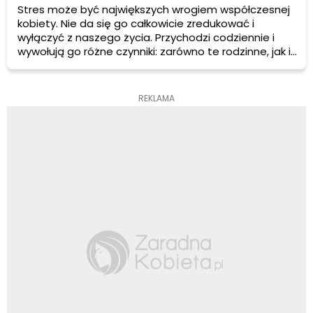
Stres może być największych wrogiem współczesnej
kobiety. Nie da się go całkowicie zredukować i
wyłączyć z naszego życia. Przychodzi codziennie i
wywołują go różne czynniki: zarówno te rodzinne, jak i
wiążące się z pracą lub studiami. Można jednak
zmniejszyć jego negatywne skutki działania i
pozostawać jedynie pod wpływem eustessu – czyli
REKLAMA
tej dobrej, motywującej odmiany stresu.