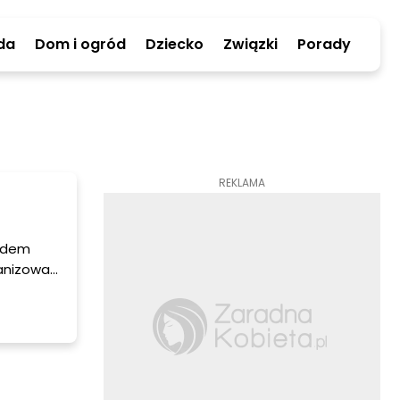
da
Dom i ogród
Dziecko
Związki
Porady
REKLAMA
lędem
ganizować
a
znacznie
y się na
acimy