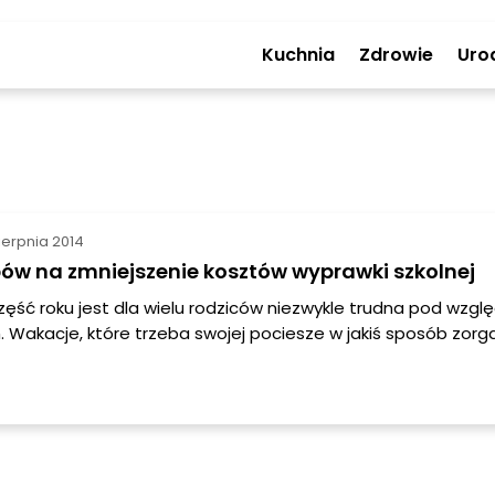
Kuchnia
Zdrowie
Uro
ierpnia 2014
ów na zmniejszenie kosztów wyprawki szkolnej
ęść roku jest dla wielu rodziców niezwykle trudna pod wzg
 Wakacje, które trzeba swojej pociesze w jakiś sposób zor
ie ma szkoły a my musimy pracować i nie zostawimy dzieck
e. Wyjazd do babci na wieś – koszt niewielki, kolonie – już 
ną po kieszeni. Sami również chcielibyśmy odpocząć gdy udam
wy urlop, a za wspólny wyjazd z rodziną na pewno nie zapł