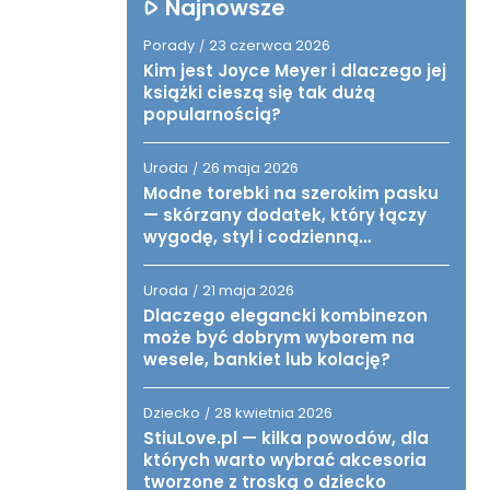
Najnowsze
Porady
23 czerwca 2026
/
Kim jest Joyce Meyer i dlaczego jej
książki cieszą się tak dużą
popularnością?
Uroda
26 maja 2026
/
Modne torebki na szerokim pasku
— skórzany dodatek, który łączy
wygodę, styl i codzienną
funkcjonalność
Uroda
21 maja 2026
/
Dlaczego elegancki kombinezon
może być dobrym wyborem na
wesele, bankiet lub kolację?
Dziecko
28 kwietnia 2026
/
StiuLove.pl — kilka powodów, dla
których warto wybrać akcesoria
tworzone z troską o dziecko