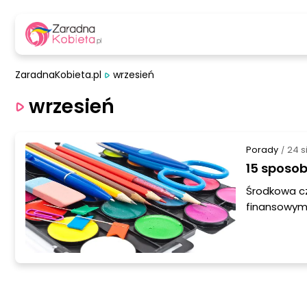
ZaradnaKobieta.pl
wrzesień
wrzesień
Porady
24 s
/
15 sposob
Środkowa cz
finansowym.
– w końcu n
samemu sobi
silnie ciąg
dwutygodnio
mało.