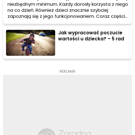
niezbędnym minimum. Każdy dorosły korzysta z niego
na co dzień. Również dzieci znacznie szybciej
zapoznają się z jego funkcjonowaniem. Coraz częściej
słyszymy o pokoleniu z. Zastanawialiście się kiedyś co
to znaczy? Ja początkowo się z tego śmiałam, ale w
Jak wypracować poczucie
momencie jak zobaczyłam jak mój mały synek
wartości u dziecka? – 5 rad
obsługuje telefon dotykowy a nikt go wcześniej tego
nie uczył stwierdziłam że faktycznie coś w tym jest.
REKLAMA