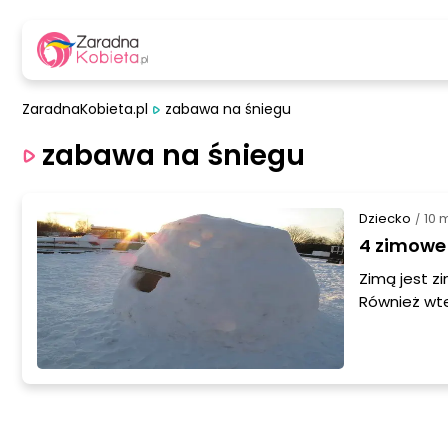
ZaradnaKobieta.pl
zabawa na śniegu
zabawa na śniegu
Dziecko
10 
/
4 zimowe 
Zimą jest z
Również wte
wspaniale s
nie był nudn