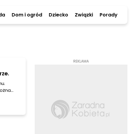
da
Dom i ogród
Dziecko
Związki
Porady
REKLAMA
rze.
mu.
można
y spacer