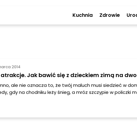
Kuchnia
Zdrowie
Uro
marca 2014
atrakcje. Jak bawić się z dzieckiem zimą na dwo
imno, ale nie oznacza to, że twój maluch musi siedzieć w do
dy, gdy na chodniku leży śnieg, a mróz szczypie w policzki 
ię bawić na dworze. Podpowiadamy, jak sprawić, aby zimow
y.