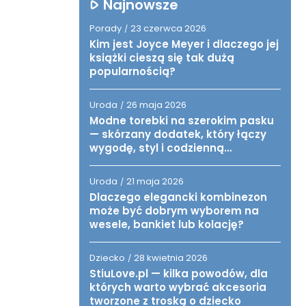
Najnowsze
Porady
23 czerwca 2026
/
Kim jest Joyce Meyer i dlaczego jej
książki cieszą się tak dużą
popularnością?
Uroda
26 maja 2026
/
Modne torebki na szerokim pasku
— skórzany dodatek, który łączy
wygodę, styl i codzienną
funkcjonalność
Uroda
21 maja 2026
/
Dlaczego elegancki kombinezon
może być dobrym wyborem na
wesele, bankiet lub kolację?
Dziecko
28 kwietnia 2026
/
StiuLove.pl — kilka powodów, dla
których warto wybrać akcesoria
tworzone z troską o dziecko