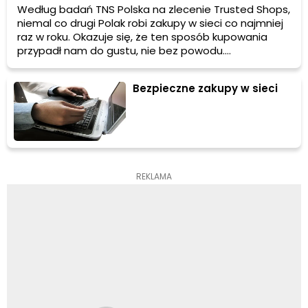
Według badań TNS Polska na zlecenie Trusted Shops,
niemal co drugi Polak robi zakupy w sieci co najmniej
raz w roku. Okazuje się, że ten sposób kupowania
przypadł nam do gustu, nie bez powodu.
Oszczędność czasu, siły i nerwów to tylko niektóre z
benefitów. Największym plusem jest z pewnością
Bezpieczne zakupy w sieci
oszczędność pieniędzy. Jak to zrobić, wypełniając
swój wirtualny koszyk?
REKLAMA