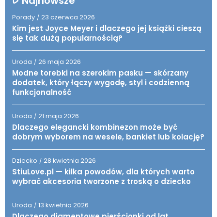
Najnowsze
Porady
23 czerwca 2026
/
Kim jest Joyce Meyer i dlaczego jej książki cieszą
się tak dużą popularnością?
Uroda
26 maja 2026
/
Modne torebki na szerokim pasku — skórzany
dodatek, który łączy wygodę, styl i codzienną
funkcjonalność
Uroda
21 maja 2026
/
Dlaczego elegancki kombinezon może być
dobrym wyborem na wesele, bankiet lub kolację?
Dziecko
28 kwietnia 2026
/
StiuLove.pl — kilka powodów, dla których warto
wybrać akcesoria tworzone z troską o dziecko
Uroda
13 kwietnia 2026
/
Dlaczego diamentowe pierścionki od lat