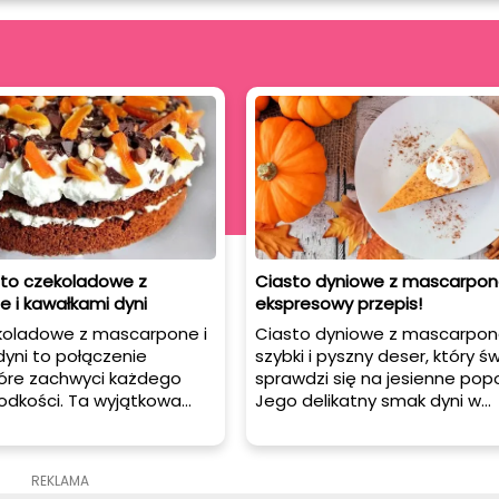
sto czekoladowe z
Ciasto dyniowe z mascarpon
 i kawałkami dyni
ekspresowy przepis!
koladowe z mascarpone i
Ciasto dyniowe z mascarpon
yni to połączenie
szybki i pyszny deser, który ś
óre zachwyci każdego
sprawdzi się na jesienne popo
łodkości. Ta wyjątkowa
Jego delikatny smak dyni w
 doskonale sprawdzi się
połączeniu z kremowym
 popołudnie przy filiżance
mascarpone zachwyci nie tyl
 jako deser na specjalną
miłośników tego warzywa.
REKLAMA
konaj się, jak łatwo
Przygotowanie jest niezwykle