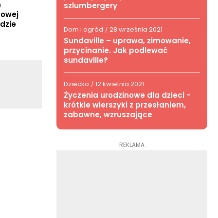
h
szlumbergery
mowej
ędzie
Dom i ogród
28 września 2021
/
Sundaville – uprawa, zimowanie,
przycinanie. Jak podlewać
sundaville?
Dziecko
12 kwietnia 2021
/
Życzenia urodzinowe dla dzieci -
krótkie wierszyki z przesłaniem,
zabawne, wzruszające
REKLAMA