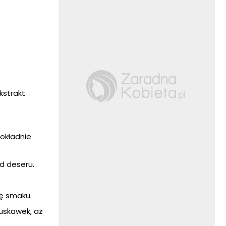
kstrakt
okładnie
d deseru.
.
wę smaku.
ruskawek, aż