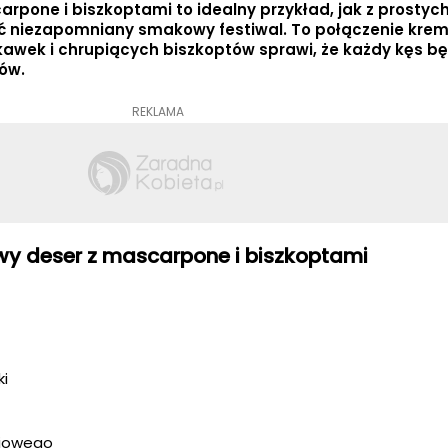
pone i biszkoptami to idealny przykład, jak z prostyc
ć niezapomniany smakowy festiwal. To połączenie kre
skawek i chrupiących biszkoptów sprawi, że każdy kęs b
ów.
REKLAMA
wy deser z mascarpone i biszkoptami
ki
iliowego