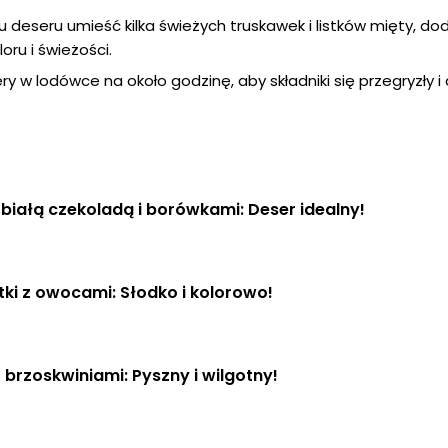
 deseru umieść kilka świeżych truskawek i listków mięty, dod
oru i świeżości.
y w lodówce na około godzinę, aby składniki się przegryzły i
 białą czekoladą i borówkami: Deser idealny!
tki z owocami: Słodko i kolorowo!
z brzoskwiniami: Pyszny i wilgotny!