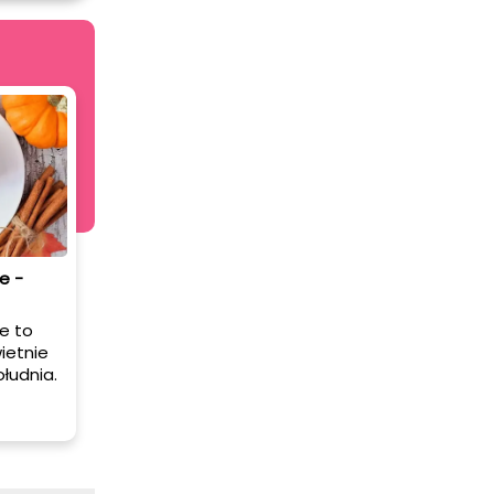
e -
e to
wietnie
łudnia.
ko
 proste,