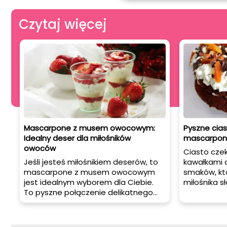
Czytaj więcej
Mascarpone z musem owocowym:
Pyszne cia
Idealny deser dla miłośników
mascarpone
owoców
Ciasto cze
Jeśli jesteś miłośnikiem deserów, to
kawałkami d
mascarpone z musem owocowym
smaków, kt
jest idealnym wyborem dla Ciebie.
miłośnika s
To pyszne połączenie delikatnego
kompozycja
sera mascarpone i świeżych
na jesienne
owoców sprawia, że ten deser jest
herbaty lub
nie tylko smaczny, ale także zdrowy.
okazję. Prze