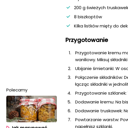
200 g świeżych truskawek
8 biszkoptów
Kilka listków mięty do dek
Przygotowanie
Przygotowanie kremu mas
waniliowy. Miksuj składni
Ubijanie śmietanki: W o
Połączenie składników: 
łącząc składniki w jednol
Polecamy
Przygotowanie szklanek: 
Dodawanie kremu: Na bi
Dodawanie truskawek: Na
Powtarzanie warstw: Pow
napełnisz szklanki.
Jak marynować