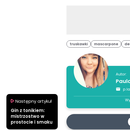
truskawki
mascarpone
de
Autor:
Paul
p.l
Wy
Następny artykuł
Gin z tonikiem:
mistrzostwo w
prostocie i smaku