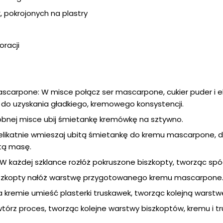
, pokrojonych na plastry
oracji
carpone: W misce połącz ser mascarpone, cukier puder i e
ki do uzyskania gładkiego, kremowego konsystencji.
sobnej misce ubij śmietankę kremówkę na sztywno.
Delikatnie wmieszaj ubitą śmietankę do kremu mascarpone, d
itą masę.
W każdej szklance rozłóż pokruszone biszkopty, tworząc spó
szkopty nałóż warstwę przygotowanego kremu mascarpone
 kremie umieść plasterki truskawek, tworząc kolejną warst
tórz proces, tworząc kolejne warstwy biszkoptów, kremu i t