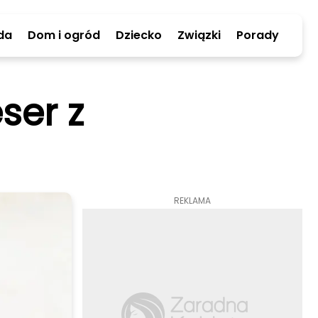
da
Dom i ogród
Dziecko
Związki
Porady
ser z
REKLAMA