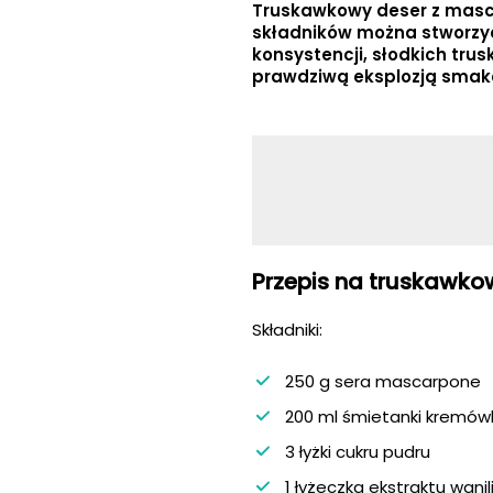
Truskawkowy deser z mascar
składników można stworzy
konsystencji, słodkich tru
prawdziwą eksplozją smak
Przepis na truskawko
Składniki:
250 g sera mascarpone
200 ml śmietanki kremów
3 łyżki cukru pudru
1 łyżeczka ekstraktu wan