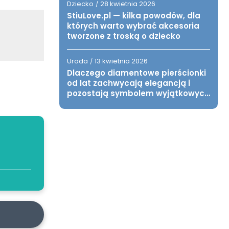
Dziecko
28 kwietnia 2026
/
StiuLove.pl — kilka powodów, dla
których warto wybrać akcesoria
tworzone z troską o dziecko
Uroda
13 kwietnia 2026
/
Dlaczego diamentowe pierścionki
od lat zachwycają elegancją i
pozostają symbolem wyjątkowych
chwil?