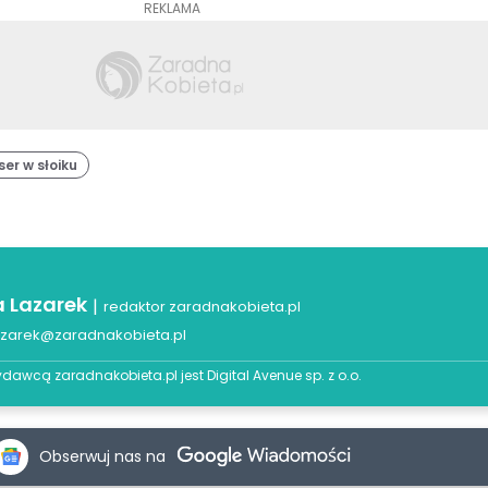
REKLAMA
ser w słoiku
a Lazarek
|
redaktor zaradnakobieta.pl
azarek@zaradnakobieta.pl
dawcą zaradnakobieta.pl jest
Digital Avenue sp. z o.o.
Obserwuj nas na