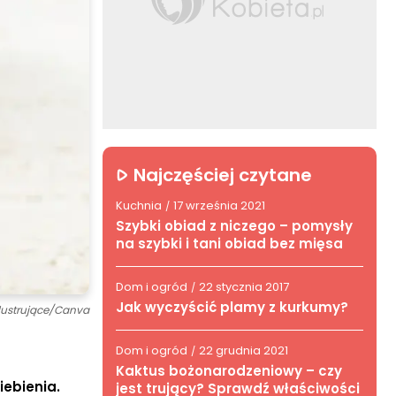
Najczęściej czytane
Kuchnia
17 września 2021
/
Szybki obiad z niczego – pomysły
na szybki i tani obiad bez mięsa
Dom i ogród
22 stycznia 2017
/
Jak wyczyścić plamy z kurkumy?
ilustrujące/Canva
Dom i ogród
22 grudnia 2021
/
Kaktus bożonarodzeniowy – czy
iebienia.
jest trujący? Sprawdź właściwości