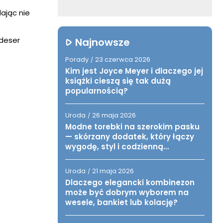
ając nie
 deser
Najnowsze
Porady
23 czerwca 2026
/
Kim jest Joyce Meyer i dlaczego jej
książki cieszą się tak dużą
popularnością?
Uroda
26 maja 2026
/
Modne torebki na szerokim pasku
— skórzany dodatek, który łączy
wygodę, styl i codzienną
funkcjonalność
Uroda
21 maja 2026
/
Dlaczego elegancki kombinezon
może być dobrym wyborem na
wesele, bankiet lub kolację?