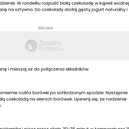
zienie. W rondelku rozpuść białą czekoladę w kąpieli wodnej
nę na sztywno. Do czekolady dodaj gęsty jogurt naturalny i 
REKLAMA
nę i mieszaj aż do połączenia składników.
nomiernie rozłóż borówki po schłodzonym spodzie. Następnie 
łą czekoladą na wierzch borówek. Upewnij się, że nadzienie
.
ekarnika i piecz przez około 30-35 minut w temperaturze 1