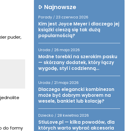
Najnowsze
Porady
23 czerwca 2026
/
Kim jest Joyce Meyer i dlaczego jej
książki cieszą się tak dużą
popularnością?
ier puder,
Uroda
26 maja 2026
/
Modne torebki na szerokim pasku
— skórzany dodatek, który łączy
wygodę, styl i codzienną
funkcjonalność
Uroda
21 maja 2026
/
Dlaczego elegancki kombinezon
może być dobrym wyborem na
jednolite
wesele, bankiet lub kolację?
Dziecko
28 kwietnia 2026
/
StiuLove.pl — kilka powodów, dla
których warto wybrać akcesoria
to do formy