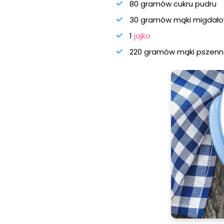
80 gramów cukru pudru
30 gramów mąki migdało
1
jajko
220 gramów mąki pszenn