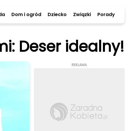
da
Dom i ogród
Dziecko
Związki
Porady
i: Deser idealny!
REKLAMA