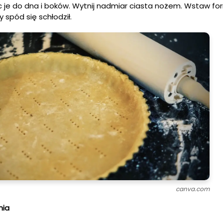
jąc je do dna i boków. Wytnij nadmiar ciasta nożem. Wstaw f
 spód się schłodził.
canva.com
nia