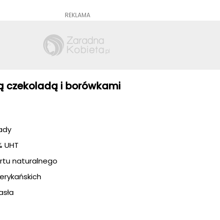
REKLAMA
ałą czekoladą i borówkami
ady
6% UHT
rtu naturalnego
rykańskich
asła