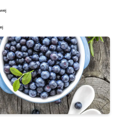
wej
ej