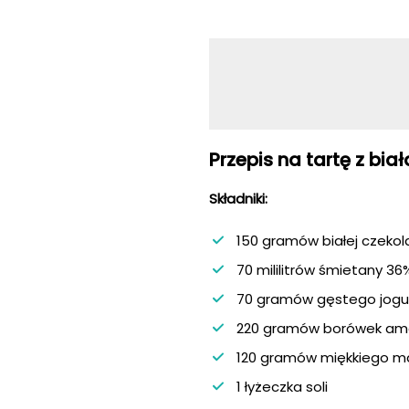
Przepis na tartę z bi
Składniki:
150 gramów białej czekol
70 mililitrów śmietany 3
70 gramów gęstego jogu
220 gramów borówek ame
120 gramów miękkiego m
1 łyżeczka soli