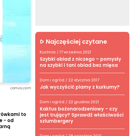
Najczęściej czytane
Kuchnia
17 września 2021
/
Szybki obiad z niczego – pomysły
na szybki i tani obiad bez mięsa
Dom i ogród
22 stycznia 2017
/
Jak wyczyścić plamy z kurkumy?
canva.com
Dom i ogród
22 grudnia 2021
/
Kaktus bożonarodzeniowy – czy
orówkami to
jest trujący? Sprawdź właściwości
e - od
szlumbergery
narną
Dom i ogród
28 września 2021