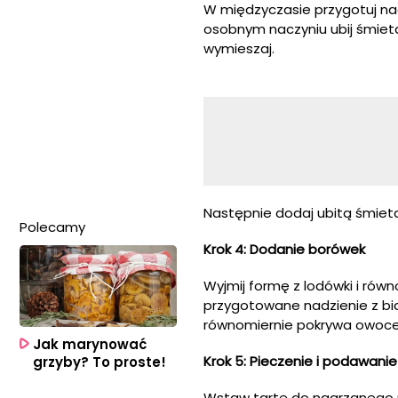
W międzyczasie przygotuj nad
osobnym naczyniu ubij śmieta
wymieszaj.
Następnie dodaj ubitą śmieta
Polecamy
Krok 4: Dodanie borówek
Wyjmij formę z lodówki i rów
przygotowane nadzienie z bia
równomiernie pokrywa owoce
Jak marynować
Krok 5: Pieczenie i podawanie
grzyby? To proste!
Wstaw tartę do nagrzanego pi