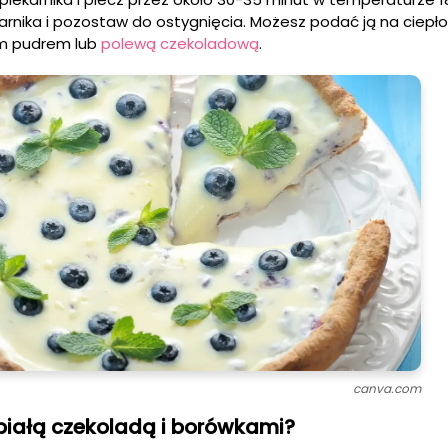
karnika i pozostaw do ostygnięcia. Możesz podać ją na ciepło
m pudrem lub
polewą czekoladową
.
canva.com
białą czekoladą i borówkami?