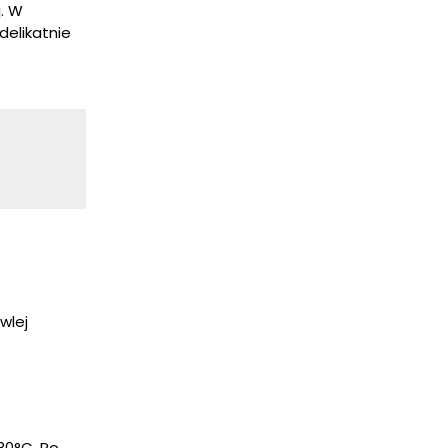
. W
delikatnie
wlej
80°C. Po