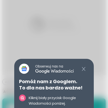
Obserwuj nas na
Pomóż nam z Googlem.
zdrowie
pieniądze
To dla nas bardzo ważne!
Artykuł sponsorowany
Kliknij biały przycisk Google
Wiadomości poniżej.
Autor: