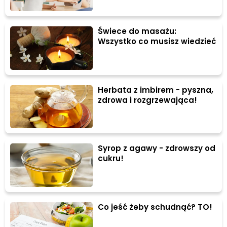
Świece do masażu:
Wszystko co musisz wiedzieć
Herbata z imbirem - pyszna,
zdrowa i rozgrzewająca!
Syrop z agawy - zdrowszy od
cukru!
Co jeść żeby schudnąć? TO!