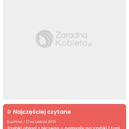
Najczęściej czytane
Kuchnia
17 września 2021
/
Szybki obiad z niczego – pomysły na szybki i tani