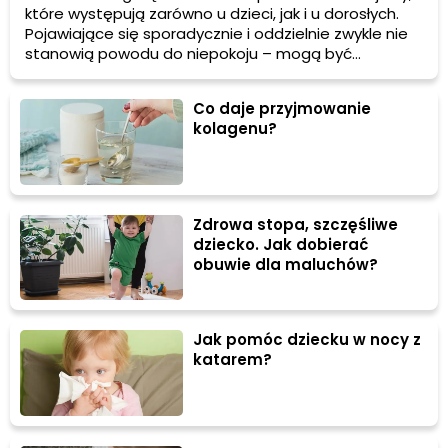
które występują zarówno u dzieci, jak i u dorosłych.
Pojawiające się sporadycznie i oddzielnie zwykle nie
stanowią powodu do niepokoju – mogą być
symptomem przejedzenia i niestrawności (w
przypadku bólu brzucha) czy też sezonowej infekcji (w
Co daje przyjmowanie
przypadku podwyższonej temperatury). W pewnych
kolagenu?
okolicznościach wymagają jednak konsultacji z
lekarzem. Sprawdź, kiedy z bólem brzucha i gorączką
trzeba udać się do specjalisty.
Zdrowa stopa, szczęśliwe
dziecko. Jak dobierać
obuwie dla maluchów?
Jak pomóc dziecku w nocy z
katarem?