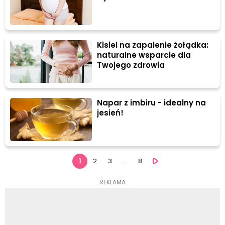
Kisiel na zapalenie żołądka:
naturalne wsparcie dla
Twojego zdrowia
Napar z imbiru - idealny na
jesień!
1
2
3
...
8
REKLAMA