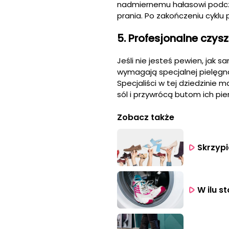
nadmiernemu hałasowi podcza
prania. Po zakończeniu cyklu
5. Profesjonalne czys
Jeśli nie jesteś pewien, jak 
wymagają specjalnej pielęgna
Specjaliści w tej dziedzinie 
sól i przywrócą butom ich pi
Zobacz także
Skrzypi
W ilu s