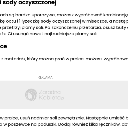
i sody oczyszczonej
butach są bardzo uporczywe, możesz wypróbować kombinację 
żkę octu i 1 łyżeczkę sody oczyszczonej w miseczce, a następ
e przetrzyj plamy soli. Po zakończeniu przetarcia, osusz buty
e Ci usunąć nawet najtrudniejsze plamy soli.
lce
e z materiału, który można prać w pralce, możesz wypróbow
REKLAMA
 pralce, usuń nadmiar soli zewnętrznie. Następnie umieść 
ub w poszewce na poduszki. Dodaj również kilka ręczników, a