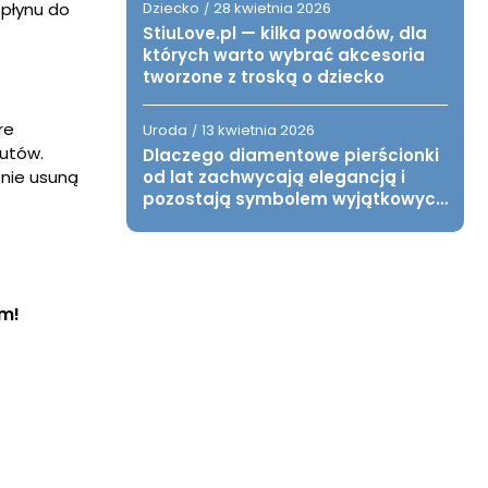
 płynu do
Dziecko
28 kwietnia 2026
/
StiuLove.pl — kilka powodów, dla
których warto wybrać akcesoria
tworzone z troską o dziecko
re
Uroda
13 kwietnia 2026
/
butów.
Dlaczego diamentowe pierścionki
znie usuną
od lat zachwycają elegancją i
pozostają symbolem wyjątkowych
chwil?
em!