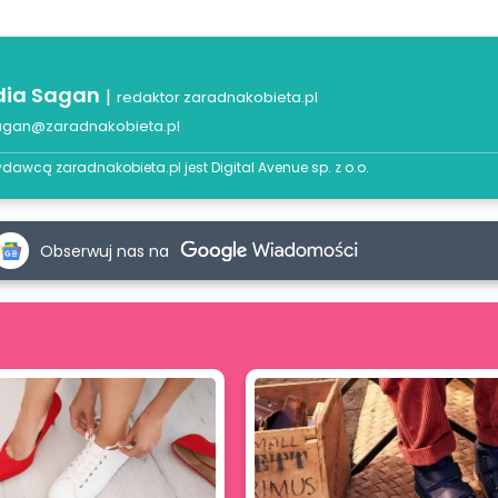
dia Sagan
|
redaktor zaradnakobieta.pl
agan@zaradnakobieta.pl
dawcą zaradnakobieta.pl jest
Digital Avenue sp. z o.o.
Obserwuj nas na