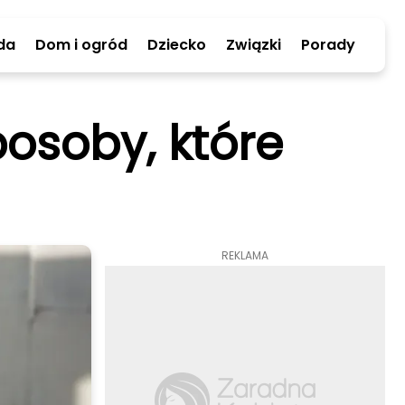
da
Dom i ogród
Dziecko
Związki
Porady
osoby, które
REKLAMA