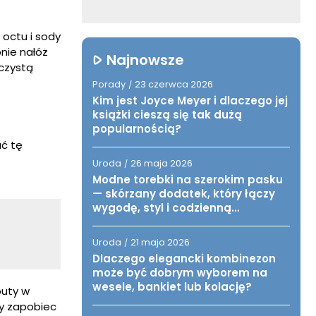
octu i sody
nie nałóż
Najnowsze
 czystą
Porady
23 czerwca 2026
/
Kim jest Joyce Meyer i dlaczego jej
książki cieszą się tak dużą
popularnością?
ać tę
Uroda
26 maja 2026
/
Modne torebki na szerokim pasku
— skórzany dodatek, który łączy
wygodę, styl i codzienną
funkcjonalność
Uroda
21 maja 2026
/
Dlaczego elegancki kombinezon
może być dobrym wyborem na
wesele, bankiet lub kolację?
buty w
by zapobiec