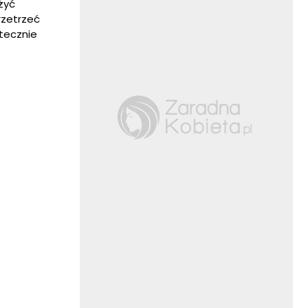
żyć
rzetrzeć
utecznie