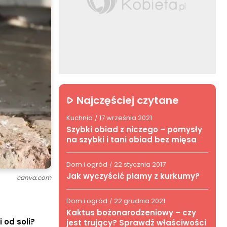
Najczęściej czytane
Kuchnia
17 września 2021
/
Szybki obiad z niczego – pomysły
na szybki i tani obiad bez mięsa
Dom i ogród
22 stycznia 2017
/
Jak wyczyścić plamy z kurkumy?
canva.com
Dom i ogród
22 grudnia 2021
/
Kaktus bożonarodzeniowy – czy
 od soli?
jest trujący? Sprawdź właściwości