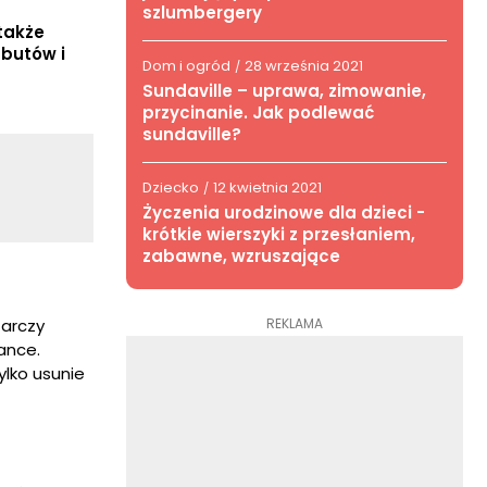
szlumbergery
także
 butów i
Dom i ogród
28 września 2021
/
Sundaville – uprawa, zimowanie,
przycinanie. Jak podlewać
sundaville?
Dziecko
12 kwietnia 2021
/
Życzenia urodzinowe dla dzieci -
krótkie wierszyki z przesłaniem,
zabawne, wzruszające
REKLAMA
tarczy
ance.
ylko usunie