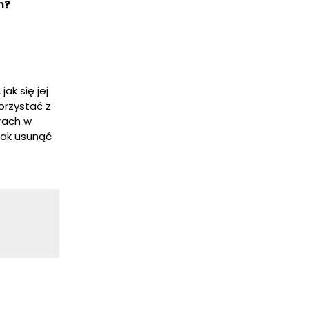
m?
ak się jej
orzystać z
rach w
jak usunąć