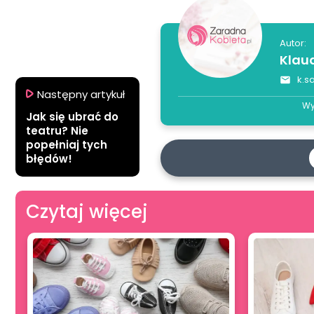
Autor:
Klau
k.s
Następny artykuł
Wy
Jak się ubrać do
teatru? Nie
popełniaj tych
błędów!
Czytaj więcej