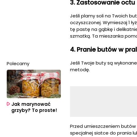
3. Zastosowanie octu 
Jeśli plamy soli na Twoich 
oczyszczonej. Wymieszaj 1 ły
tę pastę na gąbkę i delikatni
szmatką. Ta mieszanka pomoż
4. Pranie butów w pra
Jeśli Twoje buty są wykonan
Polecamy
metodę.
Jak marynować
grzyby? To proste!
Przed umieszczeniem butów w
specjalnej siatce do prania l