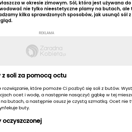
łaszcza w okresie zimowym. Sól, która jest używana do
wodować nie tylko nieestetyczne plamy na butach, ale 
radzamy kilka sprawdzonych sposobów, jak usunąć sól z
gląd.
REKLAMA
 z soli za pomocą octu
e rozwiązanie, które pomoże Ci pozbyć się soli z butów. Wys
jach ocet i wodę, a następnie nasączyć gąbkę w tej miesz
li na butach, a następnie osusz je czystą szmatką. Ocet nie t
ynfekuje buty.
y oczyszczonej