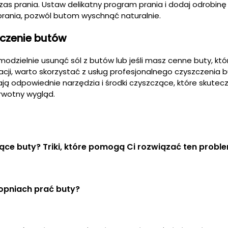
s prania. Ustaw delikatny program prania i dodaj odrobinę
 prania, pozwól butom wyschnąć naturalnie.
zczenie butów
samodzielnie usunąć sól z butów lub jeśli masz cenne buty, któ
cji, warto skorzystać z usług profesjonalnego czyszczenia 
mają odpowiednie narzędzia i środki czyszczące, które skutec
erwotny wygląd.
ące buty? Triki, które pomogą Ci rozwiązać ten probl
topniach prać buty?