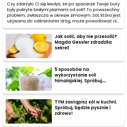
Czy zdarzyło Ci się kiedyś, że po spacerze Twoje buty
były pokryte białymi plamami od soli? To powszechny
problem, zwłaszcza w okresie zimowym. Sól, która jest
używana do odśnieżania dróg, może powodować nie
tylko nieestetyczne plamy na butach, ale także
uszkodzić ich materiał. Zdradzamy kilka sprawdzonych
Jak solić, aby nie przesolić?
sposobów, jak usunąć sól z butów i przywrócić im
Magda Gessler zdradziła
pierwotny wygląd.
sekret
5 sposobów na
wykorzystanie soli
himalajskiej. Spróbuj,
odpoczniesz!
TYM zastąpisz sól w kuchni.
Spróbuj, będzie pysznie i
zdrowo!