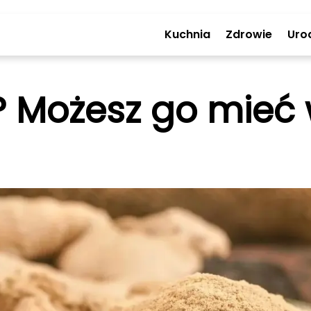
Kuchnia
Zdrowie
Uro
r? Możesz go mie