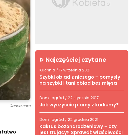
Najczęściej czytane
Kuchnia
17 września 2021
/
Szybki obiad z niczego – pomysły
na szybki i tani obiad bez mięsa
Dom i ogród
22 stycznia 2017
/
Jak wyczyścić plamy z kurkumy?
Canva.com
Dom i ogród
22 grudnia 2021
/
Kaktus bożonarodzeniowy – czy
a łatwo
jest trujący? Sprawdź właściwości