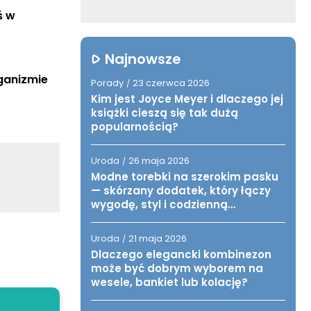
 w 
Najnowsze
ganizmie
Porady
23 czerwca 2026
/
Kim jest Joyce Meyer i dlaczego jej
książki cieszą się tak dużą
popularnością?
Uroda
26 maja 2026
/
Modne torebki na szerokim pasku
— skórzany dodatek, który łączy
wygodę, styl i codzienną
funkcjonalność
Uroda
21 maja 2026
/
Dlaczego elegancki kombinezon
może być dobrym wyborem na
wesele, bankiet lub kolację?