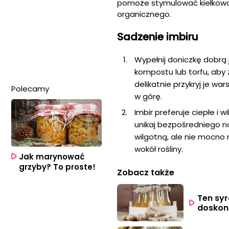
pomoże stymulować kiełkowa
organicznego.
Sadzenie imbiru
Wypełnij doniczkę dobrą
kompostu lub torfu, aby 
delikatnie przykryj je wa
Polecamy
w górę.
Imbir preferuje ciepłe i 
unikaj bezpośredniego n
wilgotną, ale nie mocno 
wokół rośliny.
Jak marynować
grzyby? To proste!
Zobacz także
Ten syr
doskon