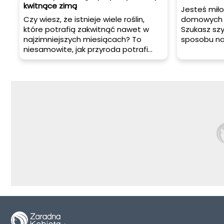
kwitnące zimą
Jesteś miło
Czy wiesz, że istnieje wiele roślin,
domowych r
które potrafią zakwitnąć nawet w
Szukasz sz
najzimniejszych miesiącach? To
sposobu n
niesamowite, jak przyroda potrafi
organizmu?
nas zaskakiwać swoją wytrwałością i
shota! To n
pięknem. Przedstawiamy kilka
także pra
ciekawych roślin, które kwitną zimą.
witaminowa
Dowiedz się, jakie są to gatunki i jak o
pobudza i 
nie zadbać, aby cieszyć się ich
tym artykul
pięknem przez całą zimę.
przepisem 
przedstawi
zdrowotne i
tego napoj