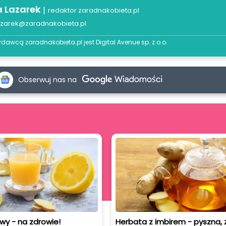
a Lazarek
|
redaktor zaradnakobieta.pl
azarek@zaradnakobieta.pl
dawcą zaradnakobieta.pl jest
Digital Avenue sp. z o.o.
Obserwuj nas na
wy - na zdrowie!
Herbata z imbirem - pyszna,