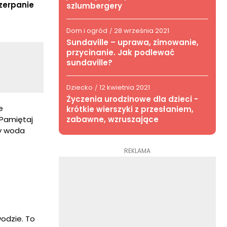
zerpanie
szlumbergery
Dom i ogród
28 września 2021
/
Sundaville – uprawa, zimowanie,
przycinanie. Jak podlewać
sundaville?
Dziecko
12 kwietnia 2021
/
Życzenia urodzinowe dla dzieci -
e
krótkie wierszyki z przesłaniem,
zabawne, wzruszające
 Pamiętaj
by woda
REKLAMA
wodzie. To