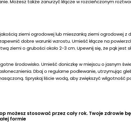
nie. Możesz także zanurzyć kłącze w rozcieńczonym roztw
 jakością ziemi ogrodowej lub mieszanką ziemi ogrodowej z
zapewnić dobre warunki wzrostu. Umieść kłącze na powierzch
rstwą ziemi o grubości około 2-3 cm. Upewnij się, że pąk jest 
wilgotne środowisko. Umieść doniczkę w miejscu o jasnym świe
asłonecznienia. Dbaj o regularne podlewanie, utrzymując gl
nasączoną. Spryskaj liście wodą, aby zwiększyć wilgotność p
op możesz stosować przez cały rok. Twoje zdrowie bę
ałej formie