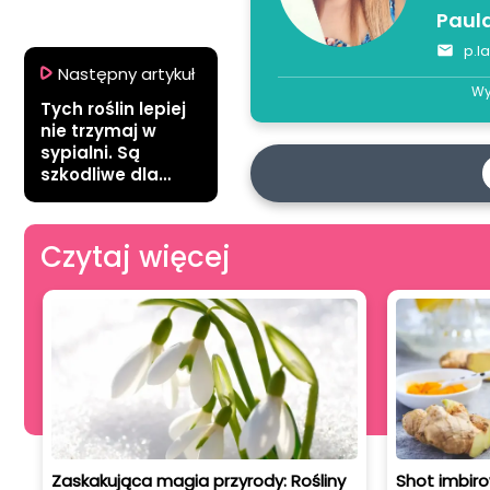
Paul
p.l
Następny artykuł
Wy
Tych roślin lepiej
nie trzymaj w
sypialni. Są
szkodliwe dla
zdrowia
Czytaj więcej
Zaskakująca magia przyrody: Rośliny
Shot imbiro