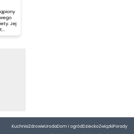
tąpiony
owego
ety. Jej
t
. Jeśli
 o
imbiru,
mbirem
zamy do
Kuchnia
Zdrowie
Uroda
Dom i ogród
Dziecko
Związki
Porady