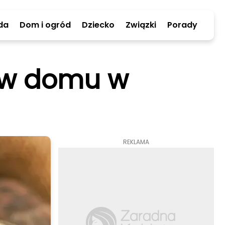
da
Dom i ogród
Dziecko
Związki
Porady
ć w domu w
REKLAMA