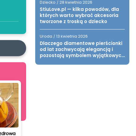
Dziecko
28 kwietnia 2026
/
StiuLove.pl — kilka powodów, dla
których warto wybrać akcesoria
tworzone z troską o dziecko
Uroda
13 kwietnia 2026
/
Dlaczego diamentowe pierścionki
od lat zachwycają elegancją i
pozostają symbolem wyjątkowych
chwil?
 zdrowa