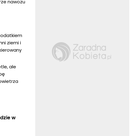
orze nawozu
 dodatkiem
ni ziemi i
skierowany
tle, ale
ebę
owietrza
dzie w 