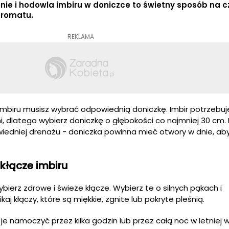
ie i hodowla imbiru w doniczce to świetny sposób na c
 aromatu.
REKLAMA
mbiru musisz wybrać odpowiednią doniczkę. Imbir potrzebuj
i, dlatego wybierz doniczkę o głębokości co najmniej 30 cm.
iedniej drenażu - doniczka powinna mieć otwory w dnie, a
kłącze imbiru
ierz zdrowe i świeże kłącze. Wybierz te o silnych pąkach i
j kłączy, które są miękkie, zgnite lub pokryte pleśnią.
je namoczyć przez kilka godzin lub przez całą noc w letniej 