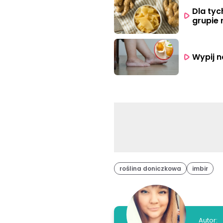
Dla tyc
grupie 
Wypij n
roślina doniczkowa
imbir
Autor: