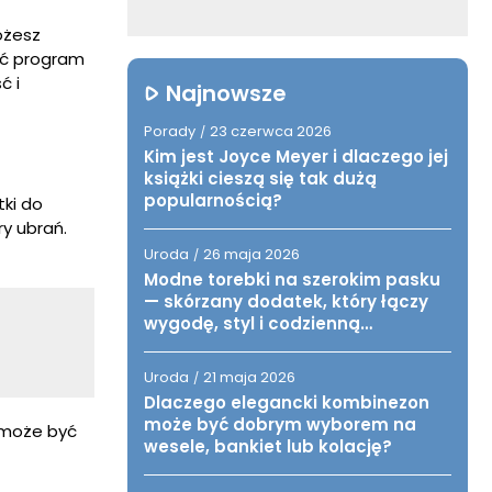
ożesz
ać program
ć i
Najnowsze
Porady
23 czerwca 2026
/
Kim jest Joyce Meyer i dlaczego jej
książki cieszą się tak dużą
popularnością?
tki do
ry ubrań.
Uroda
26 maja 2026
/
Modne torebki na szerokim pasku
— skórzany dodatek, który łączy
wygodę, styl i codzienną
funkcjonalność
Uroda
21 maja 2026
/
Dlaczego elegancki kombinezon
może być dobrym wyborem na
 może być
wesele, bankiet lub kolację?