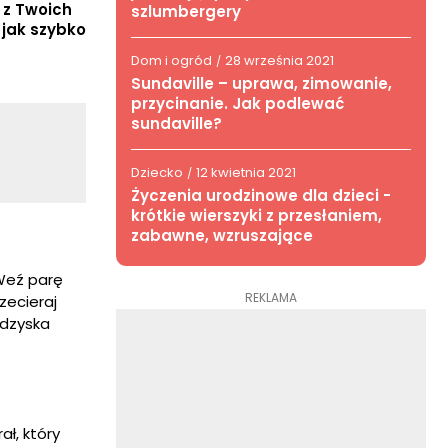
 z Twoich
szlumbergery
 jak szybko
Dom i ogród
28 września 2021
/
Sundaville – uprawa, zimowanie,
przycinanie. Jak podlewać
sundaville?
Dziecko
12 kwietnia 2021
/
Życzenia urodzinowe dla dzieci -
krótkie wierszyki z przesłaniem,
zabawne, wzruszające
Weź parę
REKLAMA
zecieraj
odzyska
ł, który