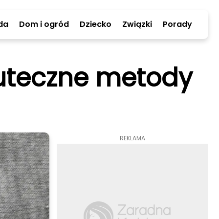
da
Dom i ogród
Dziecko
Związki
Porady
kuteczne metody
REKLAMA