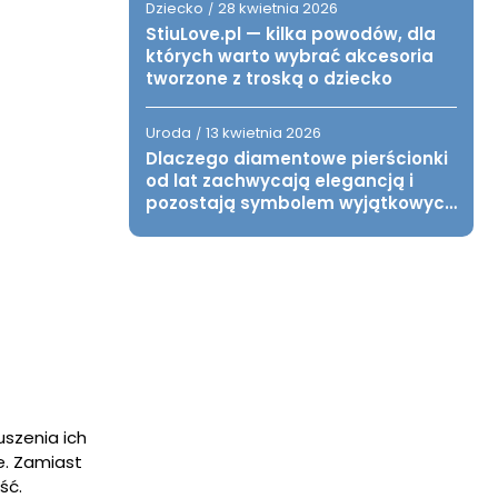
Dziecko
28 kwietnia 2026
/
StiuLove.pl — kilka powodów, dla
których warto wybrać akcesoria
tworzone z troską o dziecko
Uroda
13 kwietnia 2026
/
Dlaczego diamentowe pierścionki
od lat zachwycają elegancją i
pozostają symbolem wyjątkowych
chwil?
szenia ich
e. Zamiast
ść.