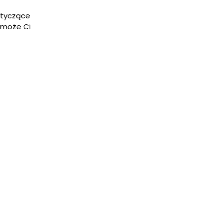
otyczące
pomoże Ci