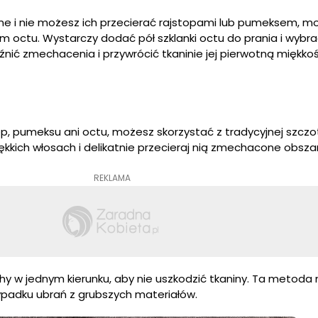
atne i nie możesz ich przecierać rajstopami lub pumeksem, m
m octu. Wystarczy dodać pół szklanki octu do prania i wybr
nić zmechacenia i przywrócić tkaninie jej pierwotną miękkoś
op, pumeksu ani octu, możesz skorzystać z tradycyjnej szczo
ękkich włosach i delikatnie przecieraj nią zmechacone obsza
REKLAMA
hy w jednym kierunku, aby nie uszkodzić tkaniny. Ta metoda
ypadku ubrań z grubszych materiałów.