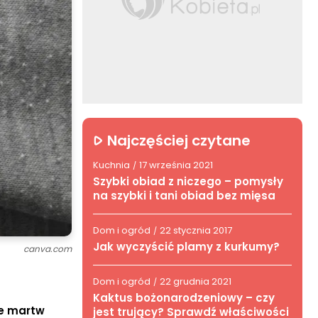
Najczęściej czytane
Kuchnia
17 września 2021
/
Szybki obiad z niczego – pomysły
na szybki i tani obiad bez mięsa
Dom i ogród
22 stycznia 2017
/
Jak wyczyścić plamy z kurkumy?
canva.com
Dom i ogród
22 grudnia 2021
/
Kaktus bożonarodzeniowy – czy
ie martw
jest trujący? Sprawdź właściwości