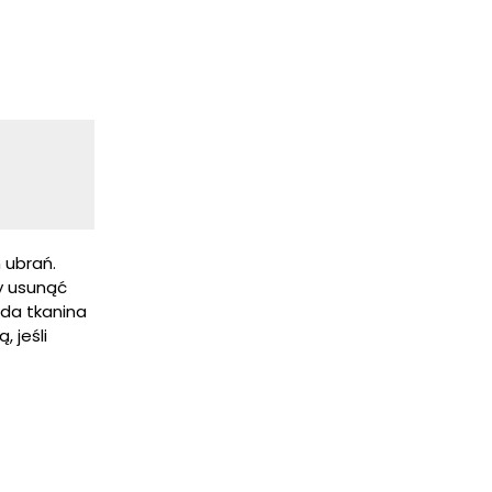
 ubrań.
by usunąć
żda tkanina
 jeśli