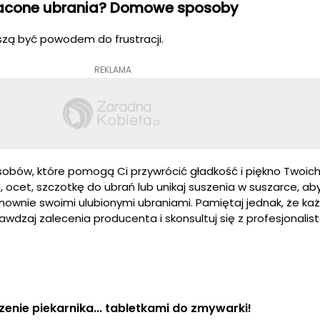
acone ubrania? Domowe sposoby
zą być powodem do frustracji.
REKLAMA
obów, które pomogą Ci przywrócić gładkość i piękno Twoich
, ocet, szczotkę do ubrań lub unikaj suszenia w suszarce, a
nownie swoimi ulubionymi ubraniami. Pamiętaj jednak, że ka
wdzaj zalecenia producenta i skonsultuj się z profesjonalistą,
enie piekarnika... tabletkami do zmywarki!