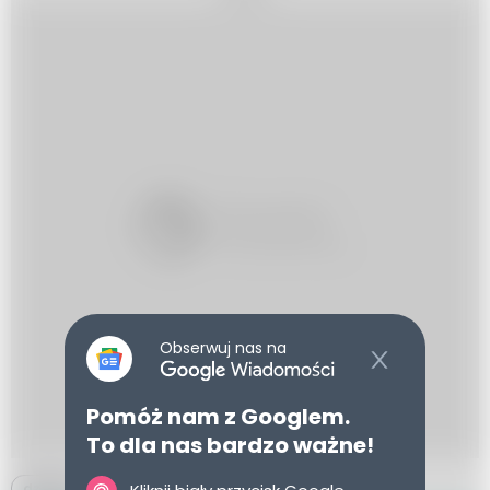
Obserwuj nas na
Pomóż nam z Googlem.
To dla nas bardzo ważne!
dziecko
owsiki