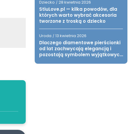
Dziecko
28 kwietnia 2026
/
StiuLove.pl — kilka powodów, dla
których warto wybrać akcesoria
tworzone z troską o dziecko
Uroda
13 kwietnia 2026
/
Dlaczego diamentowe pierścionki
od lat zachwycają elegancją i
pozostają symbolem wyjątkowych
chwil?