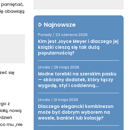
ż pamiętać,
dę obawiają
Najnowsze
Porady
23 czerwca 2026
/
Kim jest Joyce Meyer i dlaczego jej
książki cieszą się tak dużą
popularnością?
Uroda
26 maja 2026
/
zeć się
Modne torebki na szerokim pasku
— skórzany dodatek, który łączy
wygodę, styl i codzienną
funkcjonalność
Uroda
21 maja 2026
/
ego z
Dlaczego elegancki kombinezon
iałą, nową
może być dobrym wyborem na
ydzień
wesele, bankiet lub kolację?
 co mu „nie