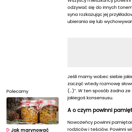
Wszyscy mieszkańcy powinni
odzywać się do innych tonem
syna rozkazując jej przykłado
ubierania się lub wychowywan
Jeśli mamy wobec siebie jaki
zacząć wtedy rozmowę słowami
(…)”. W ten sposób żadna ze 
Polecamy
jakiegoś konsensusu.
A o czym powinni pamię
Nowożeńcy powinni pamiętać 
rodziców i teściów. Powinni
Jak marynować