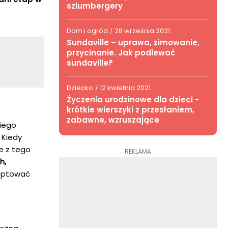
szlumbergery
Dom i ogród
28 września 2021
/
Sundaville – uprawa, zimowanie,
przycinanie. Jak podlewać
sundaville?
Dziecko
12 kwietnia 2021
/
Życzenia urodzinowe dla dzieci -
krótkie wierszyki z przesłaniem,
zabawne, wzruszające
niego
 Kiedy
e z tego
REKLAMA
h,
ceptować