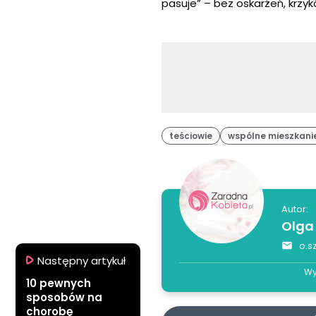
pasuje” – bez oskarżeń, krzy
teściowie
wspólne mieszkani
Autor:
Olga
o.s
Następny artykuł
Wy
10 pewnych
sposobów na
chorobę