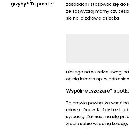
grzyby? To proste!
zasadach i stosować się do 
że zazwyczaj mamy czy teści
się np. o zdrowie dziecka.
Dlatego na wszelkie uwagi n
opinią lekarza np. w odniesien
Wspólne „szczere” spotk
To prawie pewne, że wspólne 
mieszkańców. Każdy też będzi
sytuacją. Zamiast na siłę prz
zrobić sobie wspólną kolację