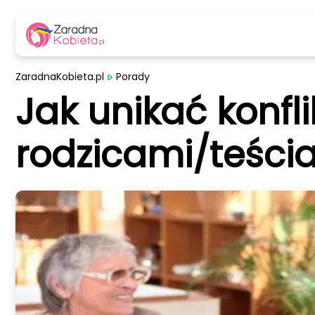
ZaradnaKobieta.pl
Porady
Jak unikać konfl
rodzicami/teści