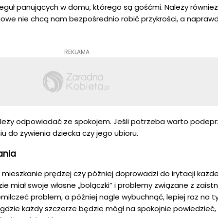
reguł panujących w domu, którego są gośćmi. Należy równie
owe nie chcą nam bezpośrednio robić przykrości, a napraw
REKLAMA
ależy odpowiadać ze spokojem. Jeśli potrzeba warto podepr
iu do żywienia dziecka czy jego ubioru.
ania
mieszkanie prędzej czy później doprowadzi do irytacji każd
e miał swoje własne „bolączki” i problemy związane z zaistn
emilczeć problem, a później nagle wybuchnąć, lepiej raz na t
, gdzie każdy szczerze będzie mógł na spokojnie powiedzieć,