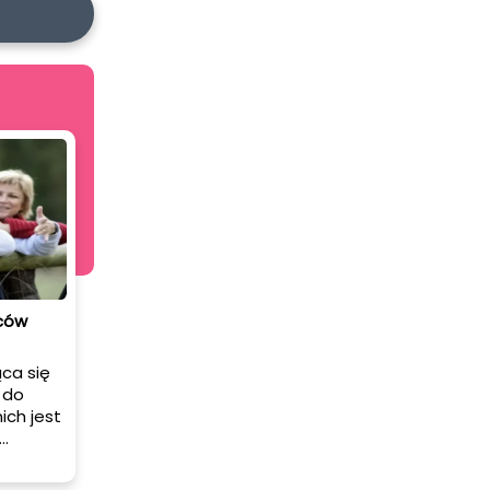
iców
ca się
 do
ich jest
 przez
chodzi