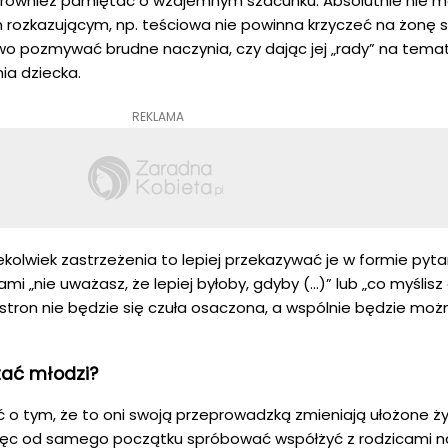
 również pamiętać o wzajemnym szacunku. Absolutnie nie 
 rozkazującym, np. teściowa nie powinna krzyczeć na żonę 
wo pozmywać brudne naczynia, czy dając jej „rady” na temat 
ia dziecka.
REKLAMA
ekolwiek zastrzeżenia to lepiej przekazywać je w formie pyt
 „nie uważasz, że lepiej byłoby, gdyby (…)” lub „co myślisz
stron nie będzie się czuła osaczona, a wspólnie będzie moż
tać młodzi?
o tym, że to oni swoją przeprowadzką zmieniają ułożone ży
 więc od samego początku spróbować współżyć z rodzicami n