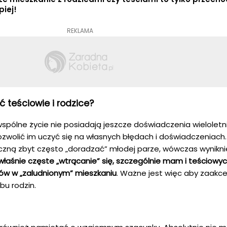
piej!
REKLAMA
 teściowie i rodzice?
spólne życie nie posiadają jeszcze doświadczenia wielolet
wolić im uczyć się na własnych błędach i doświadczeniach.
zną zbyt często „doradzać” młodej parze, wówczas wynikni
właśnie częste „wtrącanie” się, szczególnie mam i teściowyc
tów w „zaludnionym” mieszkaniu
. Ważne jest więc aby zaak
bu rodzin.