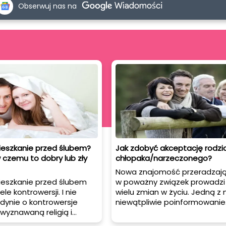
Obserwuj nas na
eszkanie przed ślubem?
Jak zdobyć akceptację rodz
czemu to dobry lub zły
chłopaka/narzeczonego?
Nowa znajomość przeradzają
eszkanie przed ślubem
w poważny związek prowadzi
le kontrowersji. I nie
wielu zmian w życiu. Jedną z n
edynie o kontrowersje
niewątpliwie poinformowanie
wyznawaną religią i
rodziców o nowym partnerze,
a z tego wypływa.
co w pewnym momencie nad