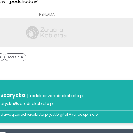
ków i „podchodów”.
REKLAMA
e
rodzicie
 Szarycka
|
redaktor zaradnakobieta.pl
zarycka@zaradnakobieta.pl
dawcą zaradnakobieta.pl jest
Digital Avenue sp. z o.o.