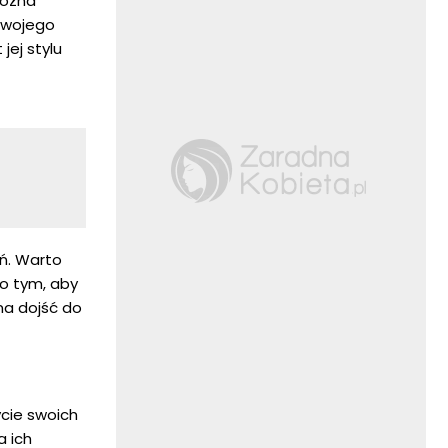
można
swojego
jej stylu
ań. Warto
 o tym, aby
na dojść do
cie swoich
a ich