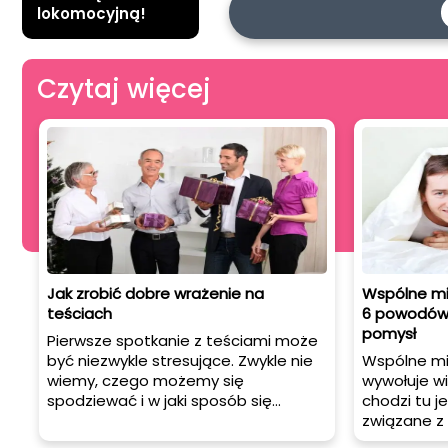
lokomocyjną!
Czytaj więcej
Jak zrobić dobre wrażenie na
Wspólne mi
teściach
6 powodów 
pomysł
Pierwsze spotkanie z teściami może
być niezwykle stresujące. Zwykle nie
Wspólne mi
wiemy, czego możemy się
wywołuje wie
spodziewać i w jaki sposób się
chodzi tu j
zachować. Wszyscy rodzice są różni i
związane z 
trudno tak naprawdę przewidzieć,
etyką, któr