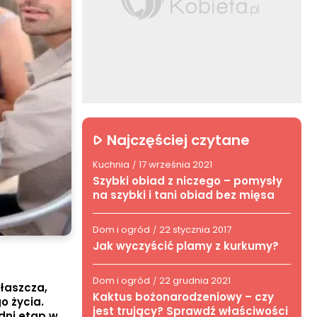
Najczęściej czytane
Kuchnia
17 września 2021
/
Szybki obiad z niczego – pomysły
na szybki i tani obiad bez mięsa
Dom i ogród
22 stycznia 2017
/
Jak wyczyścić plamy z kurkumy?
Dom i ogród
22 grudnia 2021
/
właszcza,
Kaktus bożonarodzeniowy – czy
o życia.
jest trujący? Sprawdź właściwości
dni etap w