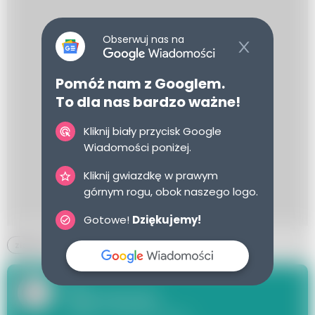
Obserwuj nas na
Pomóż nam z Googlem.
To dla nas bardzo ważne!
Kliknij biały przycisk Google
Wiadomości poniżej.
Kliknij gwiazdkę w prawym
górnym rogu, obok naszego logo.
Gotowe!
Dziękujemy!
zioła
zielnik
zakładanie zielnika
Autor:
Olga Szarycka