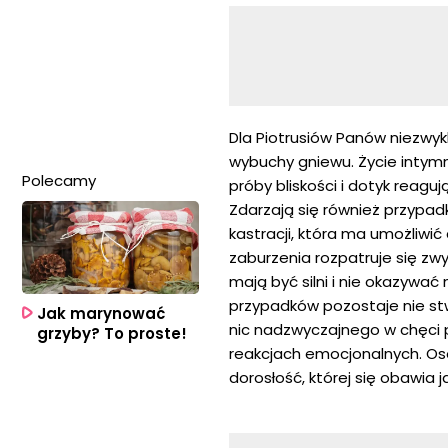
Dla Piotrusiów Panów niezwyk
wybuchy gniewu. Życie intymn
Polecamy
próby bliskości i dotyk reag
Zdarzają się również przypa
kastracji, która ma umożliwi
zaburzenia rozpatruje się zw
mają być silni i nie okazywać
przypadków pozostaje nie stw
Jak marynować
nic nadzwyczajnego w chęci p
grzyby? To proste!
reakcjach emocjonalnych. Oso
dorosłość, której się obawia