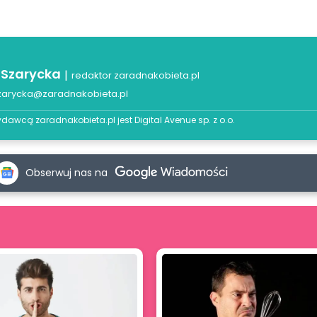
 Szarycka
|
redaktor zaradnakobieta.pl
zarycka@zaradnakobieta.pl
dawcą zaradnakobieta.pl jest
Digital Avenue sp. z o.o.
Obserwuj nas na