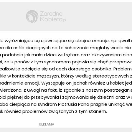
le wyróżniające są ujawniające się skrajne emocje, np. gwał
e dla osób cierpiących na to schorzenie mogłoby wcale nie 
ują podobnie jak małe dzieci wstrętem oraz okazywaniem niec
dki, że u panów z tym syndromem pojawia się chęć przeprow
ć całkowite odcięcie się od cech dorosłego osobnika. Proble
ykle w kontekście mężczyzn, którzy według stereotypowych 
 nadmiernie emocji. Występuje on jednak również u kobiet je
ierdzona, z uwagi na fakt, iż zgodnie z naszym postrzegan
łci pięknej do przebywania i zajmowania się dziećmi oraz w 
ba cierpiąca na syndrom Piotrusia Pana pragnie uniknąć we
 jak również problemów związanych z tym stanem.
REKLAMA