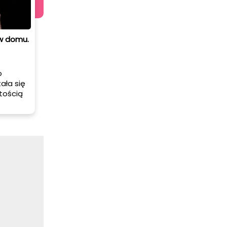
 w domu.
o
ała się
tością
h
ęź i
eśli
ści w
cznych