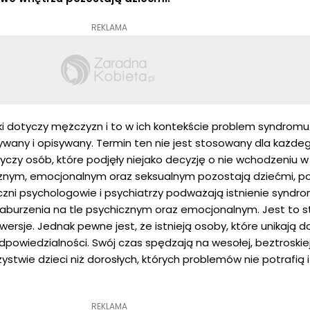
REKLAMA
i dotyczy mężczyzn i to w ich kontekście problem syndromu 
rywany i opisywany. Termin ten nie jest stosowany dla każde
czy osób, które podjęły niejako decyzję o nie wchodzeniu w
cznym, emocjonalnym oraz seksualnym pozostają dziećmi, 
iczni psychologowie i psychiatrzy podważają istnienie syndr
zaburzenia na tle psychicznym oraz emocjonalnym. Jest to s
rsje. Jednak pewne jest, że istnieją osoby, które unikają d
dpowiedzialności. Swój czas spędzają na wesołej, beztroskie
stwie dzieci niż dorosłych, których problemów nie potrafią i
REKLAMA