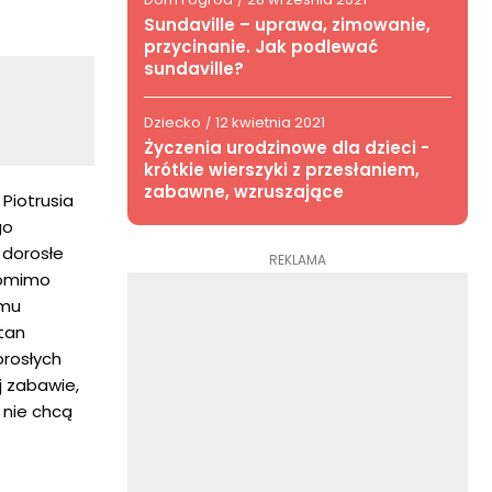
/
Sundaville – uprawa, zimowanie,
przycinanie. Jak podlewać
sundaville?
Dziecko
12 kwietnia 2021
/
Życzenia urodzinowe dla dzieci -
krótkie wierszyki z przesłaniem,
zabawne, wzruszające
Piotrusia
go
 dorosłe
REKLAMA
pomimo
omu
tan
orosłych
j zabawie,
 nie chcą