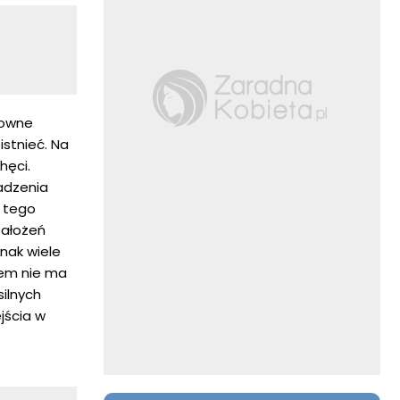
towne
istnieć. Na
hęci.
adzenia
m tego
założeń
dnak wiele
iem nie ma
silnych
jścia w