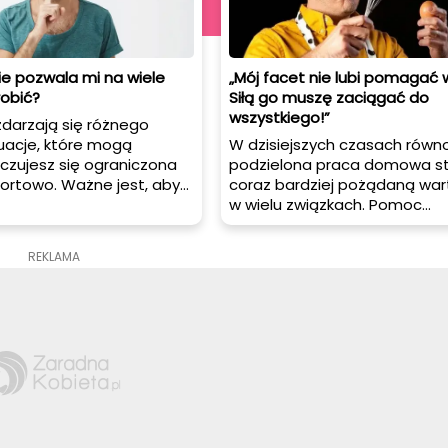
ie pozwala mi na wiele
„Mój facet nie lubi pomagać
robić?
Siłą go muszę zaciągać do
wszystkiego!”
zdarzają się różnego
uacje, które mogą
W dzisiejszych czasach równ
 czujesz się ograniczona
podzielona praca domowa st
ortowo. Ważne jest, aby
coraz bardziej pożądaną war
 swoich potrzebach i
w wielu związkach. Pomoc
, niezależnie od tego,
mężczyzny przy obowiązkac
 związku, czy nie. Jeśli
domowych nie tylko odciąża
REKLAMA
r nie pozwala Ci na wiele
partnerkę, ale także buduje wi
sz z tym trudności, oto
wzmacnia równość w relacji. J
w, które warto rozważyć.
chciałbyś przekonać swojego
partnera do większej aktywno
tym zakresie, oto kilka skute
sposobów.