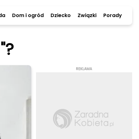
da
Dom i ogród
Dziecko
Związki
Porady
"?
REKLAMA