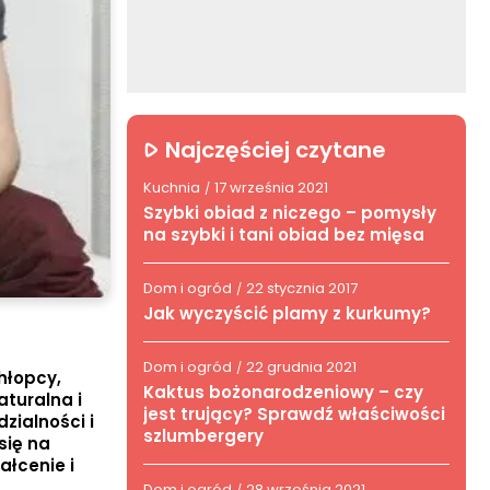
Najczęściej czytane
Kuchnia
17 września 2021
/
Szybki obiad z niczego – pomysły
na szybki i tani obiad bez mięsa
Dom i ogród
22 stycznia 2017
/
Jak wyczyścić plamy z kurkumy?
Dom i ogród
22 grudnia 2021
/
hłopcy,
Kaktus bożonarodzeniowy – czy
turalna i
jest trujący? Sprawdź właściwości
zialności i
szlumbergery
się na
ałcenie i
Dom i ogród
28 września 2021