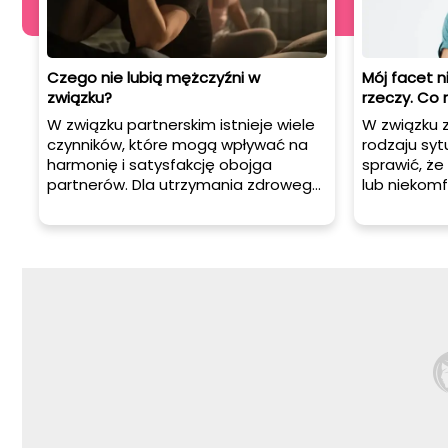
Czego nie lubią mężczyźni w
Mój facet n
związku?
rzeczy. Co 
W związku partnerskim istnieje wiele
W związku 
czynników, które mogą wpływać na
rodzaju syt
harmonię i satysfakcję obojga
sprawić, że
partnerów. Dla utrzymania zdrowego
lub niekomf
i trwałego związku, ważne jest
pamiętać o
zrozumienie i szacunek dla potrzeb i
dobrostanie
preferencji drugiej osoby. W tym
czy jesteś w
artykule dowiesz się o rzeczach,
Twój partne
których mężczyźni często nie lubią w
rzeczy i ma
związku. Będzie to przydatne źródło
kilka krokó
informacji dla wszystkich kobiet,
które chcą zbudować silny i
satysfakcjonujący związek z
mężczyzną.