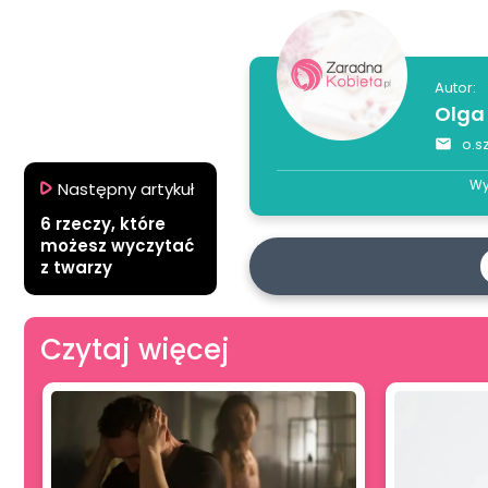
Autor:
Olga
o.s
Wy
Następny artykuł
6 rzeczy, które
możesz wyczytać
z twarzy
Czytaj więcej