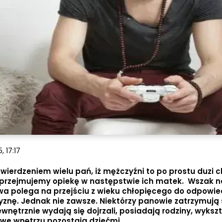
, 17:17
wierdzeniem wielu pań, iż mężczyźni to po prostu duzi c
i przejmujemy opiekę w następstwie ich matek. Wszak na
a polega na przejściu z wieku chłopięcego do odpowied
znę. Jednak nie zawsze. Niektórzy panowie zatrzymują 
nętrznie wydają się dojrzali, posiadają rodziny, wykszt
we wnętrzu pozostają dziećmi.