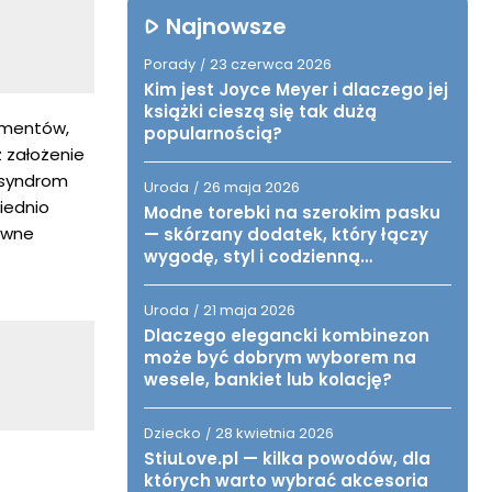
Najnowsze
Porady
23 czerwca 2026
/
Kim jest Joyce Meyer i dlaczego jej
książki cieszą się tak dużą
lementów,
popularnością?
z założenie
ż syndrom
Uroda
26 maja 2026
/
wiednio
Modne torebki na szerokim pasku
ywne
— skórzany dodatek, który łączy
wygodę, styl i codzienną
funkcjonalność
Uroda
21 maja 2026
/
Dlaczego elegancki kombinezon
może być dobrym wyborem na
wesele, bankiet lub kolację?
Dziecko
28 kwietnia 2026
/
StiuLove.pl — kilka powodów, dla
których warto wybrać akcesoria