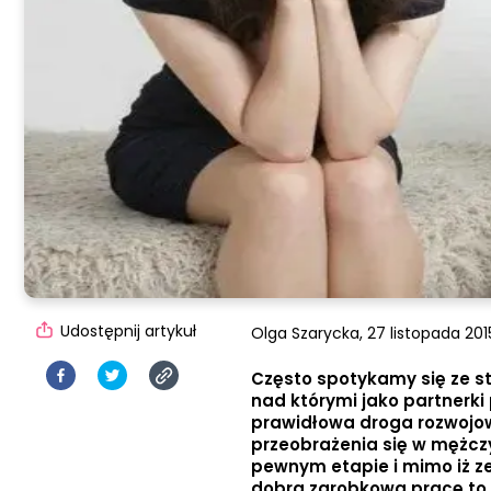
Udostępnij artykuł
Olga Szarycka,
27 listopada 2015
Często spotykamy się ze st
nad którymi jako partnerk
prawidłowa droga rozwojow
przeobrażenia się w mężczy
pewnym etapie i mimo iż zew
dobrą zarobkową pracę to 