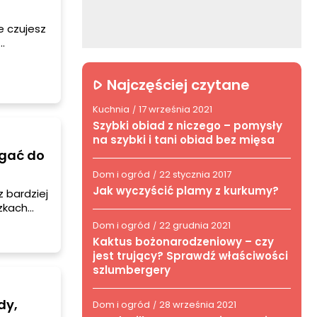
e czujesz
ie. Jeśli
ilka
Najczęściej czytane
Kuchnia
17 września 2021
/
Szybki obiad z niczego – pomysły
na szybki i tani obiad bez mięsa
ągać do
Dom i ogród
22 stycznia 2017
/
Jak wyczyścić plamy z kurkumy?
 bardziej
zkach
a
Dom i ogród
22 grudnia 2021
/
ej
Kaktus bożonarodzeniowy – czy
jest trujący? Sprawdź właściwości
szlumbergery
dy,
Dom i ogród
28 września 2021
/