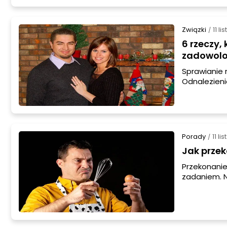
Związki
11 l
/
6 rzeczy,
zadowol
Sprawianie r
Odnalezieni
przyjemnoś
indywidualne
nie lubi.
Porady
11 l
/
Jak prze
Przekonani
zadaniem. Ni
ale przede 
jaki sposób
mężczyznę. 
kiedy po po