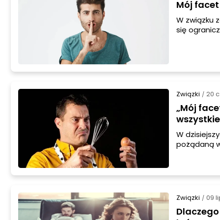
Mój facet
W związku z
się ogranic
potrzebach i
Twój partner
kroków, któ
Związki
20 
/
„Mój face
wszystki
W dzisiejsz
pożądaną w
domowych ni
równość w r
aktywności 
Związki
09 l
/
Dlaczego 