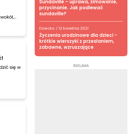
Sundaville – uprawa, zimowanie,
przycinanie. Jak podlewać
sundaville?
 wokół,
wet nie
Dziecko
12 kwietnia 2021
nie jest
/
Życzenia urodzinowe dla dzieci -
krótkie wierszyki z przesłaniem,
zabawne, wzruszające
ć!
REKLAMA
zić się w