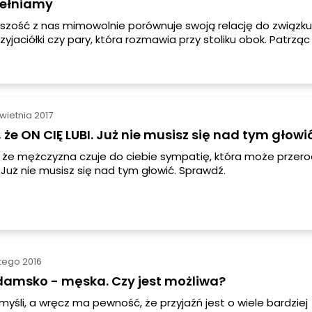
pełniamy
szość z nas mimowolnie porównuje swoją relację do związku
rzyjaciółki czy pary, która rozmawia przy stoliku obok. Patrząc
y, które będąc ze sobą dłuższy czas kłócą się ze sobą, a na
mać obok siebie by "nie dogryźć" drugiej osobie. Porównywa
ormalne i naturalne.
wietnia 2017
 że ON CIĘ LUBI. Już nie musisz się nad tym głowi
 że mężczyzna czuje do ciebie sympatię, która może przerod
 Już nie musisz się nad tym głowić. Sprawdź.
utego 2016
damsko - męska. Czy jest możliwa?
myśli, a wręcz ma pewność, że przyjaźń jest o wiele bardziej