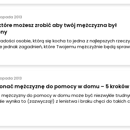
istopada 2013
 które możesz zrobić aby twój mężczyzna był
ony
adości osobie, którą się kocha to jedna z najlepszych rzeczy
e jednak zagadnień, które Twojemu mężczyźnie będą spraw
ć może być trudne. Trzeba wziąć pod uwagę przede wszyst
 i subiektywne podejście do wielu spraw i rzeczy: to co on lu
istopada 2013
konać mężczyznę do pomocy w domu – 5 kroków
e mężczyzny do pomocy w domu może być niezwykle trudn
e wynika to (zazwyczaj!) z lenistwa i braku chęci do takich 
wszystkim z niewiedzy i braku wyczucia tego, co należałoby z
. Często rzeczy, które Ty zauważasz nie są zauważane prze
Wiele z nich nawet mu nie przeszkadza. Wiele z nas zna te
sprzątaniu biurka, gabinetu, pokoju swojego mężczyzny słys