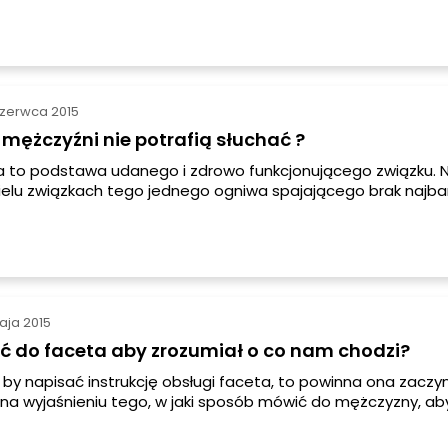
ie można! Wychowywanie, manipulacje, fochy mniejsze i w
bok. W prawdziwie partnerskim związku, gdzie mężczyzna r
półczesnej kobiety, znajdzie się miejsce na dorosły konsens
cy obie strony. W dom powinien angażować się również męż
nansowo.
czerwca 2015
mężczyźni nie potrafią słuchać ?
 to podstawa udanego i zdrowo funkcjonującego związku. N
ielu związkach tego jednego ogniwa spajającego brak najbar
arzekają, że kobiety mówią za dużo i zbyt wiele nie pozwala
wa, a kobiety narzekają na to, że mężczyźni zupełnie nie pot
 właśnie właściwa komunikacja pomiędzy partnerami, umieję
jścia do porozumienia dzięki słowom – pozwalają na zacho
go, szczęśliwego związku.
aja 2015
ć do faceta aby zrozumiał o co nam chodzi?
 by napisać instrukcję obsługi faceta, to powinna ona zaczyn
 na wyjaśnieniu tego, w jaki sposób mówić do mężczyzny, ab
ozumiał. Za dużo słów – niedobrze. Za mało – jeszcze gorzej.
aramy się rozmawiać w sposób bardzo przypominający opow