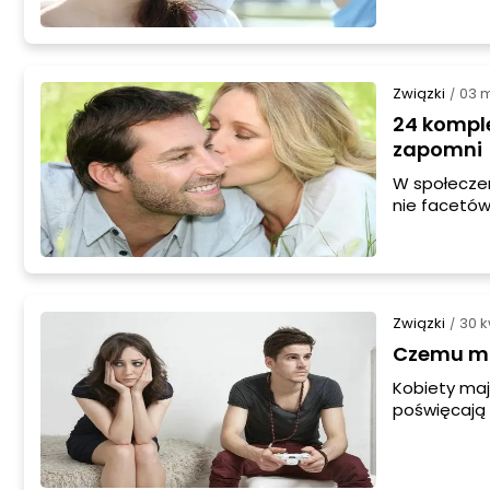
tej opowieś
jeszcze dod
możemy prze
minutach 
Związki
03 m
/
24 kompl
zapomni
W społecze
nie facetów
nasze poczu
że lepiej s
panów. Musi
one w ich p
Związki
30 k
/
Czemu mó
Kobiety maj
poświęcają
Dlaczego ta
tutaj równie
nas kobiet 