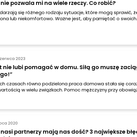
 nie pozwala mi na wiele rzeczy. Co robić?
darzają się różnego rodzaju sytuacje, które mogą sprawić, ż
zona lub niekomfortowo. Ważne jest, aby pamiętać o swoich
 dobrostanie, niezależnie od tego, czy jesteś w związku, czy n
 nie pozwala Ci na wiele rzeczy i masz z tym trudności, oto k
re warto rozważyć.
czerwca 2023
t nie lubi pomagać w domu. Siłą go muszę zaci
ego!”
ych czasach równo podzielona praca domowa stała się coraz
artością w wielu związkach. Pomoc mężczyzny przy obowią
e tylko odciąża partnerkę, ale także buduje więź i wzmacni
elacji. Jeśli chciałbyś przekonać swojego partnera do większ
w tym zakresie, oto kilka skutecznych sposobów.
ipca 2020
nasi partnerzy mają nas dość? 3 największe błę