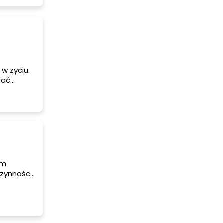
 w życiu.
iać
kim
bi i czego
ym
czynności,
robić i w
z Twojego
n moment,
zymy