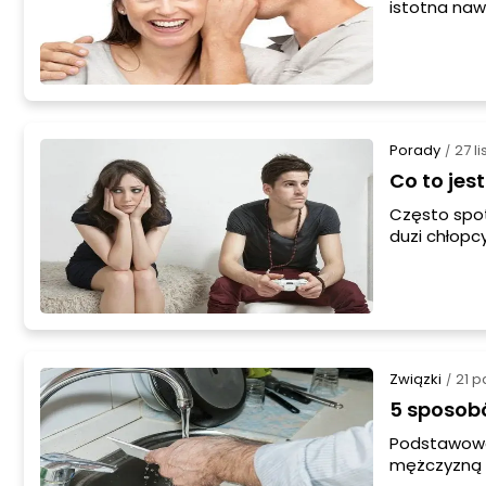
istotna naw
miłość właśn
partnerem. 
przezwycięż
Co jednak, 
Porady
27 l
/
Co to jes
Często spot
duzi chłopc
matek. Wsza
wieku chłop
Jednak nie 
iż zewnętrzn
zarobkową p
Związki
21 p
/
5 sposob
Podstawowe 
mężczyzną 