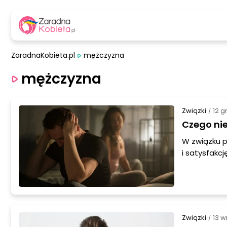
ZaradnaKobieta.pl
mężczyzna
mężczyzna
Związki
12 g
/
Czego nie
W związku p
i satysfakc
ważne jest 
artykule do
Będzie to pr
zbudować si
Związki
13 w
/