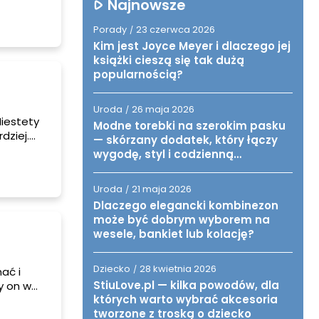
iększe
Najnowsze
ozumie
us
Porady
23 czerwca 2026
/
czyzna,
Kim jest Joyce Meyer i dlaczego jej
książki cieszą się tak dużą
popularnością?
Uroda
26 maja 2026
/
iestety
Modne torebki na szerokim pasku
dziej.
— skórzany dodatek, który łączy
jąc im
wygodę, styl i codzienną
rafią
funkcjonalność
tność
Uroda
21 maja 2026
/
wanie
Dlaczego elegancki kombinezon
może być dobrym wyborem na
wesele, bankiet lub kolację?
Dziecko
28 kwietnia 2026
/
ać i
StiuLove.pl — kilka powodów, dla
y on w
których warto wybrać akcesoria
 My,
tworzone z troską o dziecko
ieść – w