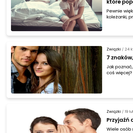
które po
Pewnie więk
koleżanki, p
widzimy par
mogą wytrzy
całkowicie n
Związki
24 k
/
7 znaków,
Jak poznać,
coś więcej?
Związki
19 l
/
Przyjaźń 
Wiele osób 