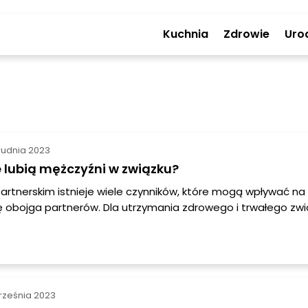
Kuchnia
Zdrowie
Uro
rudnia 2023
 lubią mężczyźni w związku?
artnerskim istnieje wiele czynników, które mogą wpływać n
ję obojga partnerów. Dla utrzymania zdrowego i trwałego zwi
zrozumienie i szacunek dla potrzeb i preferencji drugiej oso
wiesz się o rzeczach, których mężczyźni często nie lubią w zw
zydatne źródło informacji dla wszystkich kobiet, które chcą
lny i satysfakcjonujący związek z mężczyzną.
rześnia 2023