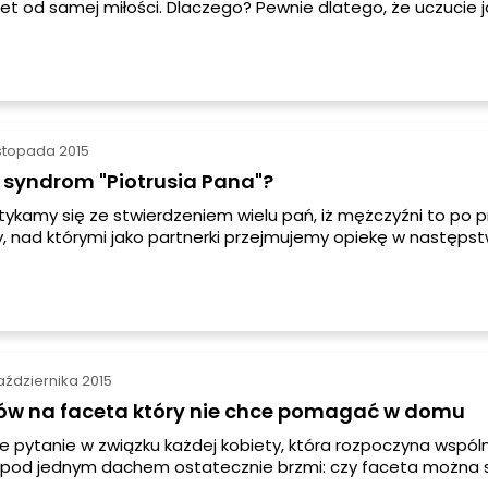
et od samej miłości. Dlaczego? Pewnie dlatego, że uczucie j
ie, przynosi często rany i pozostawia pustkę po rozstaniu si
Przyjaźń natomiast, jeśli jest prawdziwa, podobno potrafi
yć wszystko. Zazwyczaj szukamy przyjaźni z osobami tej same
jeśli mamy do czynienia z przyjaźnią damsko - męską?
istopada 2015
t syndrom "Piotrusia Pana"?
ykamy się ze stwierdzeniem wielu pań, iż mężczyźni to po p
y, nad którymi jako partnerki przejmujemy opiekę w następst
k naturalna i prawidłowa droga rozwojowa polega na przejś
ięcego do odpowiedzialności i przeobrażenia się w mężczyz
zawsze. Niektórzy panowie zatrzymują się na pewnym etapi
ie wydają się dojrzali, posiadają rodziny, wykształcenie i dob
racę to we wnętrzu pozostają dziećmi.
aździernika 2015
ów na faceta który nie chce pomagać w domu
pytanie w związku każdej kobiety, która rozpoczyna wspóln
pod jednym dachem ostatecznie brzmi: czy faceta można 