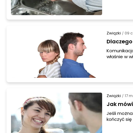
wychować? N
odłóżmy na 
potrzeby ws
zadowalają
nie tylko fi
Związki
09 
/
Dlaczego 
Komunikacja
właśnie w w
Mężczyźni n
dojść do sło
słuchać. To
rozmowy, do
długoletnie
Związki
17 m
/
Jak mówi
Jeśli można
kończyć się
pełni nas zr
kobiety, st