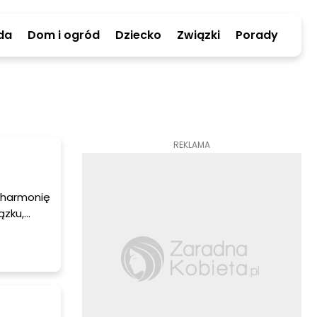
da
Dom i ogród
Dziecko
Związki
Porady
REKLAMA
a harmonię
ązku,
by. W tym
iązku.