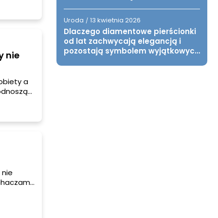
iał ma
i wreszcie
Uroda
13 kwietnia 2026
/
 5
Dlaczego diamentowe pierścionki
od lat zachwycają elegancją i
pozostają symbolem wyjątkowych
y nie
chwil?
obiety a
Podnoszą
prawiają,
yczącą
odnoszą
 nie
chaczami.
hodzi
który dla