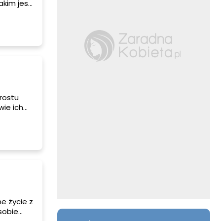
akim jest
ę z
j płci.
rostu
wie ich
ciu z
nę.
e i mimo
rą
e życie z
sobie