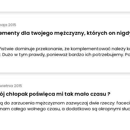
ci musi być początek, rozwinięcie i zakończenie. Każdy rozdz
atkowo swój krótki wstęp, później parę wyjaśnień do całości 
jść do sedna. Co na to panowie? Zasypiają po pierwszych
rozmowy…
aja 2015
ementy dla twojego mężczyzny, których on nigd
ństwie dominuje przekonanie, że komplementować należy k
. Dużo w tym prawdy, ponieważ bardzo ich potrzebujemy. 
cie własnej wartości, potęgują pewność siebie i po prostu s
ię czujemy. Jednak pierwsze zdanie przekłamuje kwestie dot
my pamiętać, że oni również potrzebują tych miłych słów i 
rzypadku jeszcze większy skutek niż wypowiadane do pań.
wietnia 2015
j chłopak poświęca mi tak mało czasu ?
ą do zarzucenia mężczyznom zazwyczaj dwie rzeczy: faceci
 nam całego wolnego czasu, a dodatkowo są okropnymi słu
k się dzieje? Oprócz różnic typowo indywidualnych, w grę wc
ż ta „męska natura”, ich sposób bycia i porozumiewania się, 
– pozostaje niedostępny.