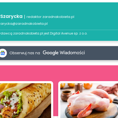
 Szarycka
|
redaktor zaradnakobieta.pl
zarycka@zaradnakobieta.pl
dawcą zaradnakobieta.pl jest
Digital Avenue sp. z o.o.
Obserwuj nas na