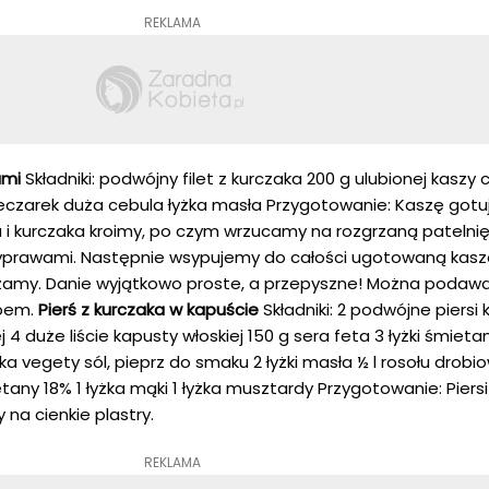
REKLAMA
ami
Składniki: podwójny filet z kurczaka 200 g ulubionej kaszy
ieczarek duża cebula łyżka masła Przygotowanie: Kaszę got
a i kurczaka kroimy, po czym wrzucamy na rozgrzaną patelnię
yprawami. Następnie wsypujemy do całości ugotowaną kasz
zamy. Danie wyjątkowo proste, a przepyszne! Można podawa
upem.
Pierś z kurczaka w kapuście
Składniki: 2 podwójne piersi
4 duże liście kapusty włoskiej 150 g sera feta 3 łyżki śmietany
ka vegety sól, pieprz do smaku 2 łyżki masła ½ l rosołu drob
ietany 18% 1 łyżka mąki 1 łyżka musztardy Przygotowanie: Piersi
 na cienkie plastry.
REKLAMA