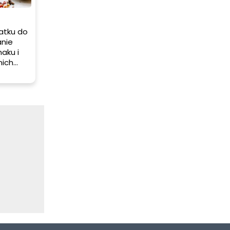
atku do
anie
aku i
nich
onowych
słów na
óre z