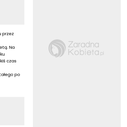
u przez
etą. Na
nku
kiś czas
tałego po