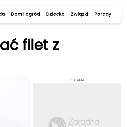
da
Dom i ogród
Dziecko
Związki
Porady
ć filet z
REKLAMA