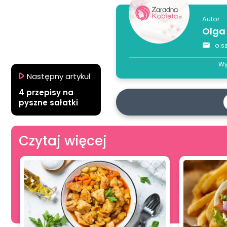
Autor:
Olga
o.s
Wy
Następny artykuł
4 przepisy na
pyszne sałatki
Czytaj więcej