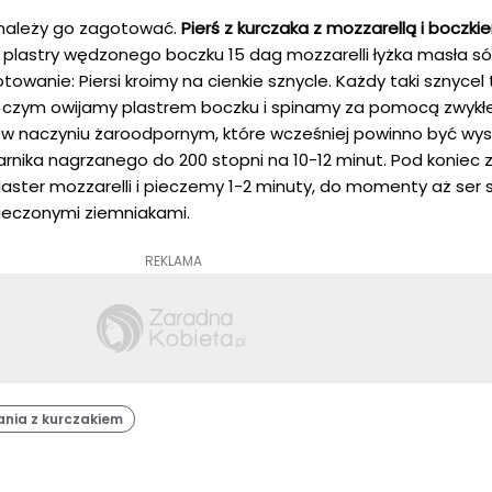
 należy go zagotować.
Pierś z kurczaka z mozzarellą i boczki
ie plastry wędzonego boczku 15 dag mozzarelli łyżka masła só
towanie: Piersi kroimy na cienkie sznycle. Każdy taki sznycel
o czym owijamy plastrem boczku i spinamy za pomocą zwykłe
y w naczyniu żaroodpornym, które wcześniej powinno być 
nika nagrzanego do 200 stopni na 10-12 minut. Pod koniec z
aster mozzarelli i pieczemy 1-2 minuty, do momenty aż ser s
pieczonymi ziemniakami.
REKLAMA
ania z kurczakiem