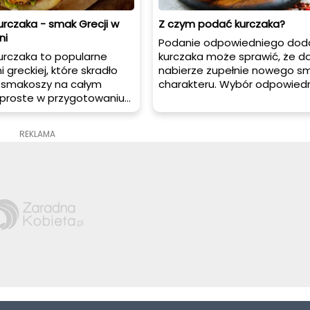
kurczaka - smak Grecji w
Z czym podać kurczaka?
ni
Podanie odpowiedniego dod
kurczaka to popularne
kurczaka może sprawić, że d
 greckiej, które skradło
nabierze zupełnie nowego sm
u smakoszy na całym
charakteru. Wybór odpowied
 proste w przygotowaniu i
składników może zależeć od
smaczne danie, które
preferencji smakowych i sez
ać jako główne danie
dostępności. Oto kilka pomy
REKLAMA
lowanych pitych. W tym
to, z czym podać kurczaka, kt
dzielimy się przepisem na
pewnością zadowolą Twoje
kurczaka oraz
podniebienie.
, jak podawać to
ie.