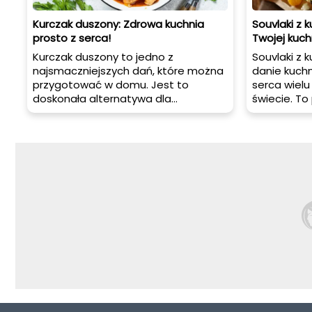
Kurczak duszony: Zdrowa kuchnia
Souvlaki z 
prosto z serca!
Twojej kuch
Kurczak duszony to jedno z
Souvlaki z 
najsmaczniejszych dań, które można
danie kuchni
przygotować w domu. Jest to
serca wiel
doskonała alternatywa dla
świecie. To
tradycyjnego smażonego kurczaka,
niezwykle 
ponieważ duszenie pozwala
możemy pod
zachować wilgoć i delikatność
lub na gril
mięsa. W tym artykule
artykule po
przedstawiamy przepis na kurczaka
souvlaki z 
duszonego, podpowiadamy jak go
podpowiemy
podawać oraz udzielamy kilku porad,
pyszne dan
które pomogą Ci osiągnąć
doskonały efekt.