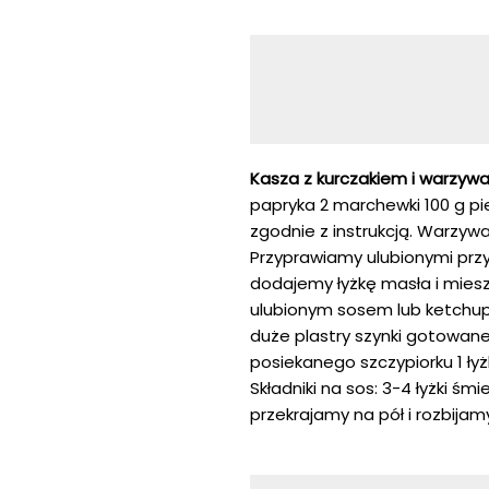
Kasza z kurczakiem i warzyw
papryka 2 marchewki 100 g p
zgodnie z instrukcją. Warzyw
Przyprawiamy ulubionymi prz
dodajemy łyżkę masła i mies
ulubionym sosem lub ketch
duże plastry szynki gotowanej 
posiekanego szczypiorku 1 łyż
Składniki na sos: 3-4 łyżki śm
przekrajamy na pół i rozbijamy