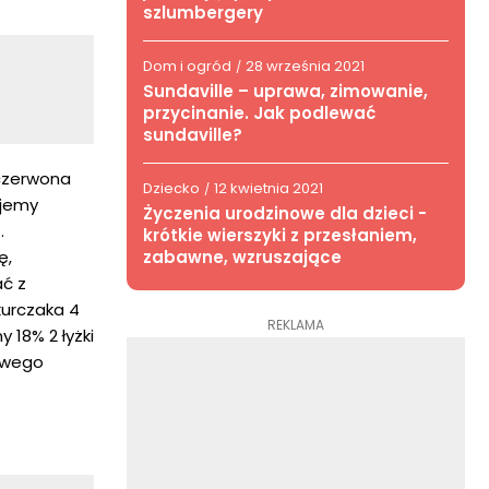
szlumbergery
Dom i ogród
28 września 2021
/
Sundaville – uprawa, zimowanie,
przycinanie. Jak podlewać
sundaville?
 czerwona
Dziecko
12 kwietnia 2021
/
ujemy
Życzenia urodzinowe dla dzieci -
.
krótkie wierszyki z przesłaniem,
zabawne, wzruszające
ę,
ć z
 kurczaka 4
REKLAMA
 18% 2 łyżki
iowego