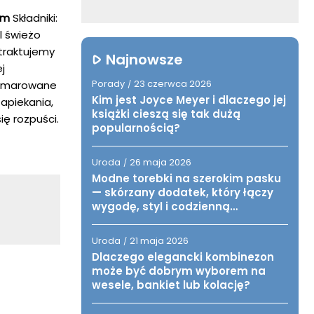
em
Składniki:
l świeżo
 traktujemy
Najnowsze
j
Porady
23 czerwca 2026
wysmarowane
/
Kim jest Joyce Meyer i dlaczego jej
apiekania,
książki cieszą się tak dużą
ię rozpuści.
popularnością?
Uroda
26 maja 2026
/
Modne torebki na szerokim pasku
— skórzany dodatek, który łączy
wygodę, styl i codzienną
funkcjonalność
Uroda
21 maja 2026
/
Dlaczego elegancki kombinezon
może być dobrym wyborem na
wesele, bankiet lub kolację?