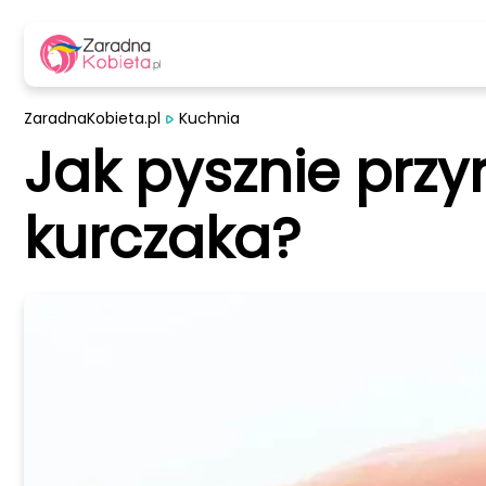
ZaradnaKobieta.pl
Kuchnia
Jak pysznie przyr
kurczaka?