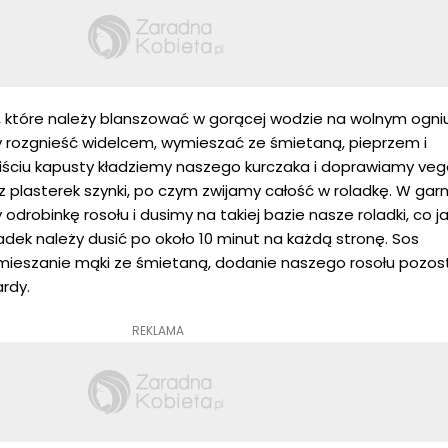
e, które należy blanszować w gorącej wodzie na wolnym ogni
ży rozgnieść widelcem, wymieszać ze śmietaną, pieprzem i
liściu kapusty kładziemy naszego kurczaka i doprawiamy veg
 plasterek szynki, po czym zwijamy całość w roladkę. W gar
robinkę rosołu i dusimy na takiej bazie nasze roladki, co ja
adek należy dusić po około 10 minut na każdą stronę. Sos
ieszanie mąki ze śmietaną, dodanie naszego rosołu pozos
rdy.
REKLAMA