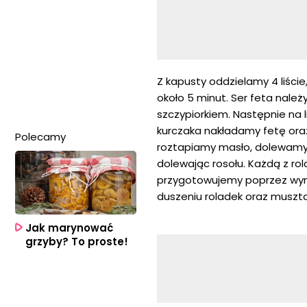
Z kapusty oddzielamy 4 liści
około 5 minut. Ser feta nale
szczypiorkiem. Następnie na 
kurczaka nakładamy fetę oraz
Polecamy
roztapiamy masło, dolewamy od
dolewając rosołu. Każdą z rol
przygotowujemy poprzez wym
duszeniu roladek oraz muszta
Jak marynować
grzyby? To proste!