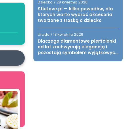
Dziecko
28 kwietnia 2026
/
StiuLove.pl — kilka powodów, dla
których warto wybrać akcesoria
tworzone z troską o dziecko
Uroda
13 kwietnia 2026
/
Dlaczego diamentowe pierścionki
od lat zachwycają elegancją i
pozostają symbolem wyjątkowych
chwil?