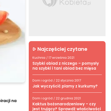
Najczęściej czytane
Kuchnia
17 września 2021
/
Szybki obiad z niczego – pomysły
na szybki i tani obiad bez mięsa
Dom i ogród
22 stycznia 2017
/
Jak wyczyścić plamy z kurkumy?
Dom i ogród
22 grudnia 2021
/
iracji na
Kaktus bożonarodzeniowy – czy
jest trujący? Sprawdź właściwości