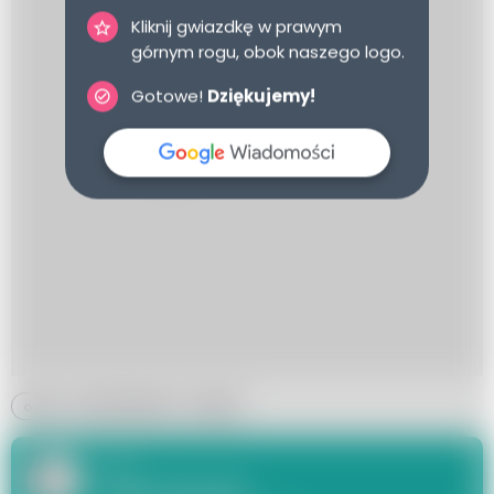
Kliknij gwiazdkę w prawym
górnym rogu, obok naszego logo.
Gotowe!
Dziękujemy!
oczy
sucha skóra
uroda
Autor:
Olga Szarycka