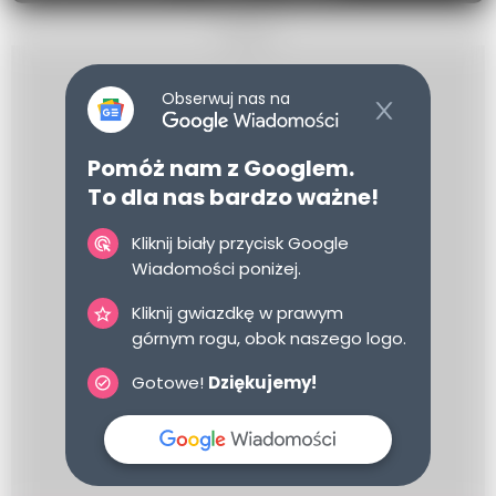
REKLAMA
Obserwuj nas na
Pomóż nam z Googlem.
To dla nas bardzo ważne!
Kliknij biały przycisk Google
Wiadomości poniżej.
Kliknij gwiazdkę w prawym
górnym rogu, obok naszego logo.
Gotowe!
Dziękujemy!