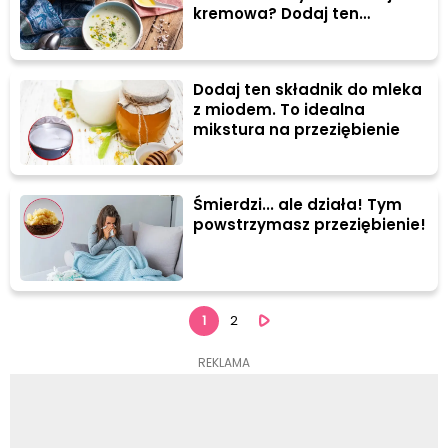
kremowa? Dodaj ten
sekretny składnik
Dodaj ten składnik do mleka
z miodem. To idealna
mikstura na przeziębienie
Śmierdzi... ale działa! Tym
powstrzymasz przeziębienie!
1
2
REKLAMA