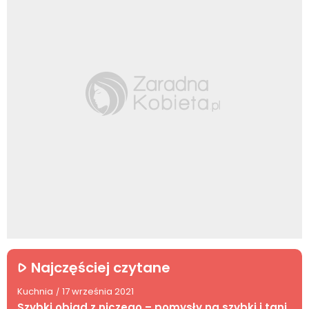
Najczęściej czytane
Kuchnia
17 września 2021
/
Szybki obiad z niczego – pomysły na szybki i tani