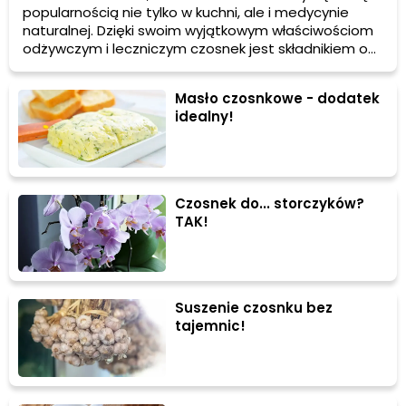
popularnością nie tylko w kuchni, ale i medycynie
naturalnej. Dzięki swoim wyjątkowym właściwościom
odżywczym i leczniczym czosnek jest składnikiem o
wszechstronnym zastosowaniu. W poniższym artykule
omówimy wartości odżywcze czosnku, jego wpływ na
Masło czosnkowe - dodatek
zdrowie oraz możliwości wykorzystania w kuchni.
idealny!
Czosnek do... storczyków?
TAK!
Suszenie czosnku bez
tajemnic!