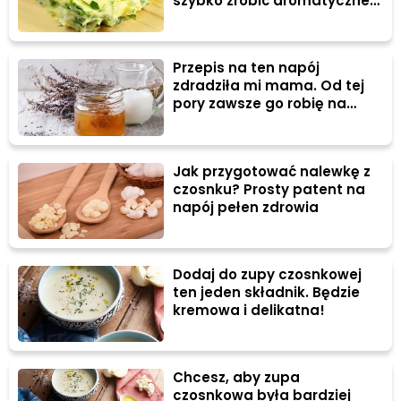
szybko zrobić aromatyczne
masło czosnkowe?
Przepis na ten napój
zdradziła mi mama. Od tej
pory zawsze go robię na
przeziębienie
Jak przygotować nalewkę z
czosnku? Prosty patent na
napój pełen zdrowia
Dodaj do zupy czosnkowej
ten jeden składnik. Będzie
kremowa i delikatna!
Chcesz, aby zupa
czosnkowa była bardziej