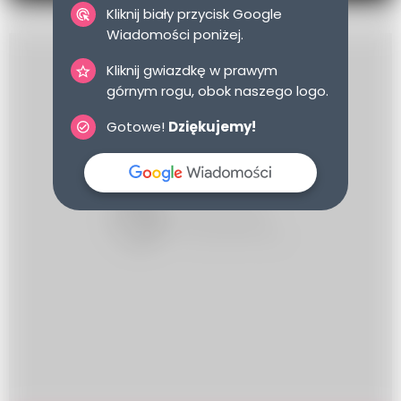
Kliknij biały przycisk Google
REKLAMA
Wiadomości poniżej.
Kliknij gwiazdkę w prawym
górnym rogu, obok naszego logo.
Gotowe!
Dziękujemy!