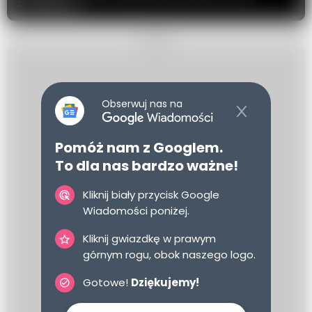
zachwyca!
REKLAMA
Obserwuj nas na
Pomóż nam z Googlem.
To dla nas bardzo ważne!
Kliknij biały przycisk Google
Wiadomości poniżej.
Kliknij gwiazdkę w prawym
górnym rogu, obok naszego logo.
Gotowe!
Dziękujemy!