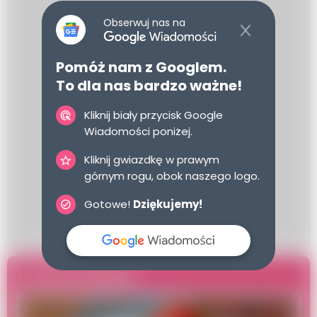
Obserwuj nas na
Pomóż nam z Googlem.
To dla nas bardzo ważne!
Kliknij biały przycisk Google
Wiadomości poniżej.
Kliknij gwiazdkę w prawym
górnym rogu, obok naszego logo.
Gotowe!
Dziękujemy!
Czytaj więcej