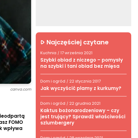
Najczęściej czytane
Kuchnia
17 września 2021
/
Szybki obiad z niczego – pomysły
na szybki i tani obiad bez mięsa
Dom i ogród
22 stycznia 2017
/
Jak wyczyścić plamy z kurkumy?
canva.com
Dom i ogród
22 grudnia 2021
/
Kaktus bożonarodzeniowy – czy
nieodpartą
jest trujący? Sprawdź właściwości
zasz FOMO
szlumbergery
jak wpływa
Dom i ogród
28 września 2021