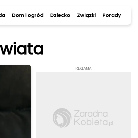
da
Dom i ogród
Dziecko
Związki
Porady
świata
REKLAMA