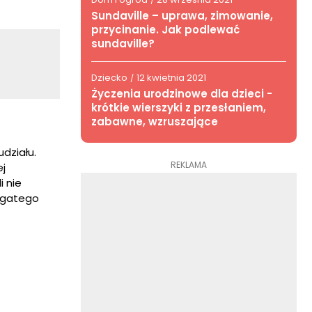
/
Sundaville – uprawa, zimowanie,
przycinanie. Jak podlewać
sundaville?
Dziecko
12 kwietnia 2021
/
Życzenia urodzinowe dla dzieci -
krótkie wierszyki z przesłaniem,
zabawne, wzruszające
udziału.
REKLAMA
ej
i nie
ogatego