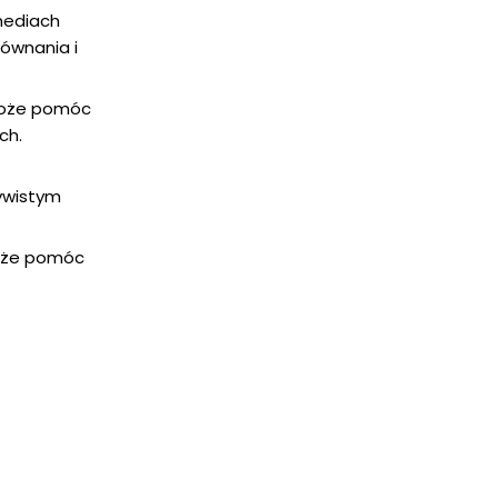
mediach
ównania i
 może pomóc
ch.
ywistym
może pomóc