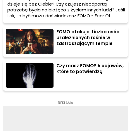
dzieje się bez Ciebie? Czy czujesz nieodpartą
potrzebę bycia na bieżąco z życiem innych ludzi? Jeśli
tak, to być może doświadczasz FOMO - Fear Of
Missing Out. W dzisiejszym artykule przyjrzymy się
bliżej temu zjawisku i jak wpływa na nasze życie.
FOMO atakuje. Liczba osób
uzależnionych rośnie w
zastraszającym tempie
Czy masz FOMO? 5 objawów,
które to potwierdzą
REKLAMA