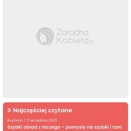
Najczęściej czytane
Kuchnia
17 września 2021
/
Szybki obiad z niczego – pomysły na szybki i tani