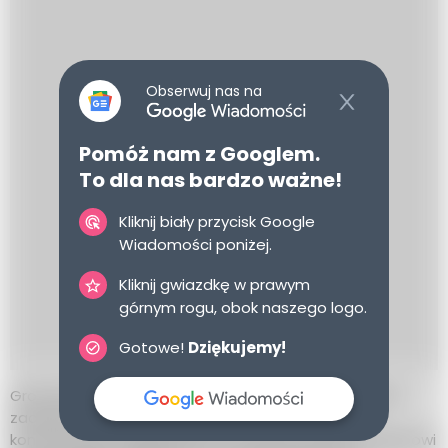
Obserwuj nas na
Pomóż nam z Googlem.
To dla nas bardzo ważne!
Kliknij biały przycisk Google
Wiadomości poniżej.
Kliknij gwiazdkę w prawym
górnym rogu, obok naszego logo.
Gotowe!
Dziękujemy!
Grochówka wojskowa to klasyczna polska zupa, która
zachwyca swoim wyjątkowym smakiem i gęstą
konsystencją. Dzięki naszemu autentycznemu przepisowi