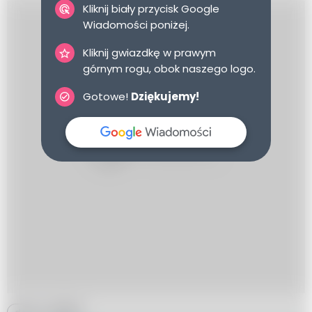
Kliknij biały przycisk Google
Wiadomości poniżej.
Kliknij gwiazdkę w prawym
górnym rogu, obok naszego logo.
Gotowe!
Dziękujemy!