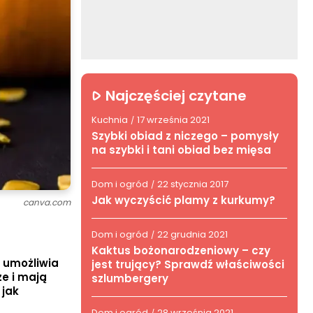
Najczęściej czytane
Kuchnia
17 września 2021
/
Szybki obiad z niczego – pomysły
na szybki i tani obiad bez mięsa
Dom i ogród
22 stycznia 2017
/
Jak wyczyścić plamy z kurkumy?
canva.com
Dom i ogród
22 grudnia 2021
/
Kaktus bożonarodzeniowy – czy
ż umożliwia
jest trujący? Sprawdź właściwości
ze i mają
szlumbergery
 jak
Dom i ogród
28 września 2021