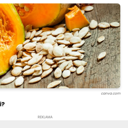
canva.com
i?
REKLAMA