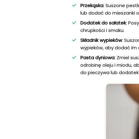
Przekąska
: Suszone pestk
lub dodać do mieszanki 
Dodatek do sałatek
: Pos
chrupkości i smaku.
Składnik wypieków
: Susz
wypieków, aby dodać im c
Pasta dyniowa
: Zmiel su
odrobinę oleju i miodu, 
do pieczywa lub dodatek