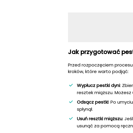
Jak przygotować pest
Przed rozpoczęciem procesu s
kroków, które warto podjąć:
Wypłucz pestki dyni
: Zbie
resztek miąższu. Możesz u
Odsącz pestki
: Po umyci
spłynął.
Usuń resztki miąższu
: Je
usunąć za pomocą ręczni