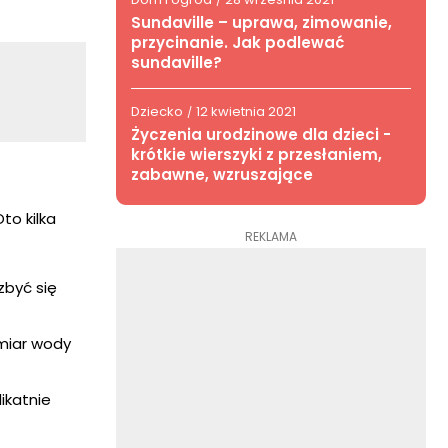
/
Sundaville – uprawa, zimowanie,
przycinanie. Jak podlewać
sundaville?
Dziecko
12 kwietnia 2021
/
Życzenia urodzinowe dla dzieci -
krótkie wierszyki z przesłaniem,
zabawne, wzruszające
to kilka
REKLAMA
zbyć się
dmiar wody
likatnie