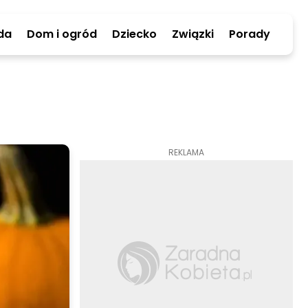
da
Dom i ogród
Dziecko
Związki
Porady
REKLAMA