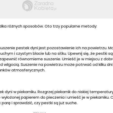
kilka różnych sposobów. Oto trzy popularne metody:
szenie pestek dyni jest pozostawienie ich na powietrzu. M
suchym i czystym blacie lub na sitku. Upewnij się, że pestki s
zapewnić równomierne suszenie. Umieść je w miejscu z dobrą
 wilgocią. Suszenie na powietrzu może potrwać od kilku dni 
runków atmosferycznych.
k dyni w piekarniku. Rozgrzej piekarnik do niskiej temperatury
e wyłożonej papierem do pieczenia i umieść je w piekarniku. C
ć parę i sprawdzić, czy pestki są już suche.