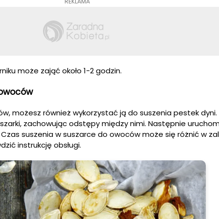
REKLAMA
niku może zająć około 1-2 godzin.
 owoców
ów, możesz również wykorzystać ją do suszenia pestek dyni.
uszarki, zachowując odstępy między nimi. Następnie urucho
. Czas suszenia w suszarce do owoców może się różnić w za
ić instrukcję obsługi.