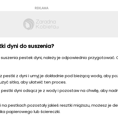
REKLAMA
ki dyni do suszenia?
uszenia pestek dyni, należy je odpowiednio przygotować. O
rz pestki z dyni i umyj je dokładnie pod bieżącą wodą, aby po
żyć sitka, aby ułatwić ten proces.
u pestki dyni odsącz je z wody i pozostaw na chwilę, aby na
śli na pestkach pozostały jakieś resztki miąższu, możesz je de
ka papierowego lub ściereczki.