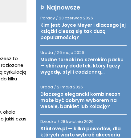
Najnowsze
Porady
23 czerwca 2026
/
Kim jest Joyce Meyer i dlaczego jej
książki cieszą się tak dużą
popularnością?
Uroda
26 maja 2026
/
ożesz to
Modne torebki na szerokim pasku
ą rozłożone
— skórzany dodatek, który łączy
 cyrkulacją
wygodę, styl i codzienną
funkcjonalność
do kilku
Uroda
21 maja 2026
/
Dlaczego elegancki kombinezon
może być dobrym wyborem na
wesele, bankiet lub kolację?
, około
o jakiś czas
Dziecko
28 kwietnia 2026
/
StiuLove.pl — kilka powodów, dla
których warto wybrać akcesoria