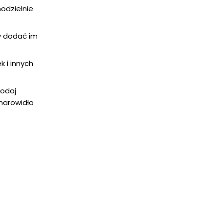
modzielnie
y dodać im
k i innych
Dodaj
marowidło