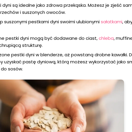
i dyni są idealne jako zdrowa przekąska. Możesz je zjeść sa
orzechów i suszonych owoców.
yp suszonymi pestkami dyni swoimi ulubionymi
sałatkami
, ab
one pestki dyni mogą być dodawane do ciast,
chleba
, muffine
hrupiącą strukturę.
szone pestki dyni w blenderze, aż powstaną drobne kawałki. 
aby uzyskać pastę dyniową, którą możesz wykorzystać jako s
 do sosów.