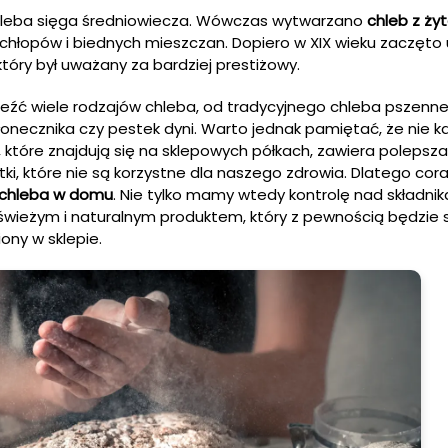
chleba sięga średniowiecza. Wówczas wytwarzano
chleb z ży
opów i biednych mieszczan. Dopiero w XIX wieku zaczęto 
 który był uważany za bardziej prestiżowy.
eźć wiele rodzajów chleba, od tradycyjnego chleba pszenn
słonecznika czy pestek dyni. Warto jednak pamiętać, że nie k
, które znajdują się na sklepowych półkach, zawiera polepsza
ki, które nie są korzystne dla naszego zdrowia. Dlatego cora
 chleba w domu
. Nie tylko mamy wtedy kontrolę nad składnik
świeżym i naturalnym produktem, który z pewnością będzie
iony w sklepie.