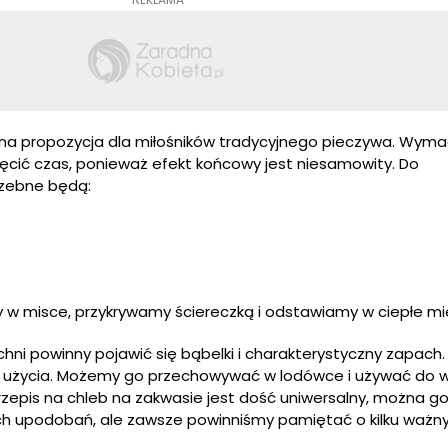
zna propozycja dla miłośników tradycyjnego pieczywa. Wym
ięcić czas, ponieważ efekt końcowy jest niesamowity. Do
zebne będą:
 w misce, przykrywamy ściereczką i odstawiamy w ciepłe mi
chni powinny pojawić się bąbelki i charakterystyczny zapach
o użycia. Możemy go przechowywać w lodówce i używać do 
Przepis na chleb na zakwasie jest dość uniwersalny, można g
h upodobań, ale zawsze powinniśmy pamiętać o kilku ważn