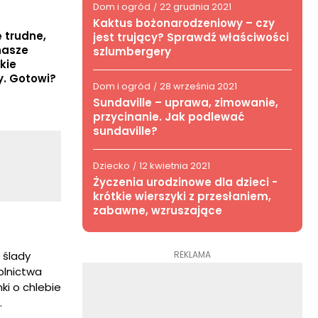
Dom i ogród
22 grudnia 2021
/
Kaktus bożonarodzeniowy – czy
 trudne,
jest trujący? Sprawdź właściwości
nasze
szlumbergery
kie
y. Gotowi?
Dom i ogród
28 września 2021
/
Sundaville – uprawa, zimowanie,
przycinanie. Jak podlewać
sundaville?
Dziecko
12 kwietnia 2021
/
Życzenia urodzinowe dla dzieci -
krótkie wierszyki z przesłaniem,
zabawne, wzruszające
REKLAMA
e ślady
olnictwa
i o chlebie
.