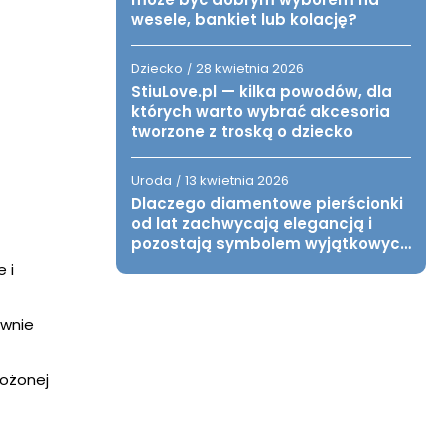
wesele, bankiet lub kolację?
Dziecko
28 kwietnia 2026
/
StiuLove.pl — kilka powodów, dla
których warto wybrać akcesoria
tworzone z troską o dziecko
Uroda
13 kwietnia 2026
/
Dlaczego diamentowe pierścionki
od lat zachwycają elegancją i
pozostają symbolem wyjątkowych
chwil?
 i
ownie
łożonej