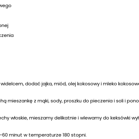
owego
onej
czenia
widelcem, dodać jajka, miód, olej kokosowy i mleko kokosowe
 mieszankę z mąki, sody, proszku do pieczenia i soli i pon
chy włoskie, mieszamy delikatnie i wlewamy do keksówki wy
-60 minut w temperaturze 180 stopni.