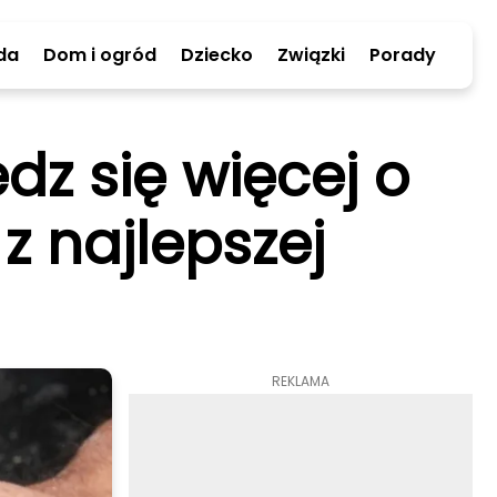
da
Dom i ogród
Dziecko
Związki
Porady
z się więcej o
z najlepszej
REKLAMA