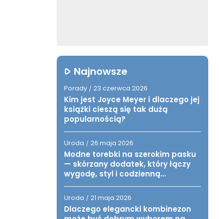
Najnowsze
Porady
23 czerwca 2026
/
Kim jest Joyce Meyer i dlaczego jej
książki cieszą się tak dużą
popularnością?
Uroda
26 maja 2026
/
Modne torebki na szerokim pasku
— skórzany dodatek, który łączy
wygodę, styl i codzienną
funkcjonalność
Uroda
21 maja 2026
/
Dlaczego elegancki kombinezon
może być dobrym wyborem na