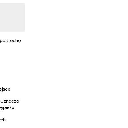
aga trochę
ejsce.
. Oznacza
wypieku
o
ych