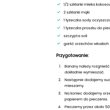
1/2 szklanki mleka kokos
2 szklanki mąki
1 łyżeczka sody oczyszcz
1 łyżeczka proszku do pie
szczypta soli
garść orzechów włoskich
Przygotowanie:
Banany należy rozgnieść 
dokładnie wymieszać.
Następnie dodajemy suchą
mieszamy.
Na koniec dodajemy orze
papierem do pieczenia.
Pieczemy przez około 50