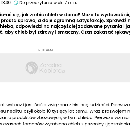
 18:30
Do przeczytania w ok. 7 min.
ałaś się, jak zrobić chleb w domu? Może to wydawać się
to prosta sprawa, a daje ogromną satysfakcję. Sprawdź 
chleba, odpowiedzi na najczęściej zadawane pytania i ja
ć, aby chleb był zdrowy i smaczny. Czas zakasać rękaw
REKLAMA
lat wstecz i jest ściśle związana z historią ludzkości. Pierwsz
 neolitu, czyli około 10 tysięcy lat temu. Wraz z rozwojem r
rzania produktów zbożowych, w tym chleba. Pierwsze wzmiank
 w czasach faraonów wyrabiano chleb z pszenicy i jęczmienia