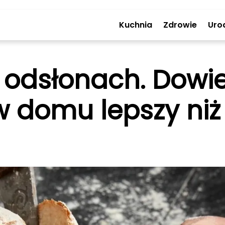
Kuchnia
Zdrowie
Uro
odsłonach. Dowied
w domu lepszy niż 