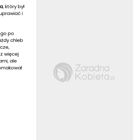
ta
, który był
uprawiać i
ego po
ażdy chleb
cze,
z więcej
ami, ale
 smakował