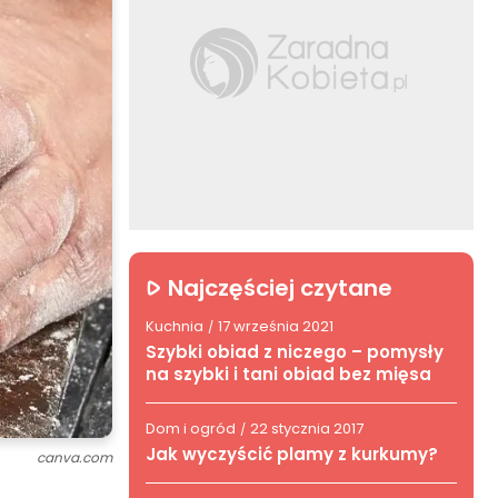
Najczęściej czytane
Kuchnia
17 września 2021
/
Szybki obiad z niczego – pomysły
na szybki i tani obiad bez mięsa
Dom i ogród
22 stycznia 2017
/
Jak wyczyścić plamy z kurkumy?
canva.com