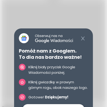
Obserwuj nas na
Pomóż nam z Googlem.
To dla nas bardzo ważne!
Kliknij biały przycisk Google
Wiadomości poniżej.
Kliknij gwiazdkę w prawym
górnym rogu, obok naszego logo.
Gotowe!
Dziękujemy!