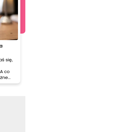
a
ś się,
 A co
óżne
ealne do
m
ego, co
ak je
skonały