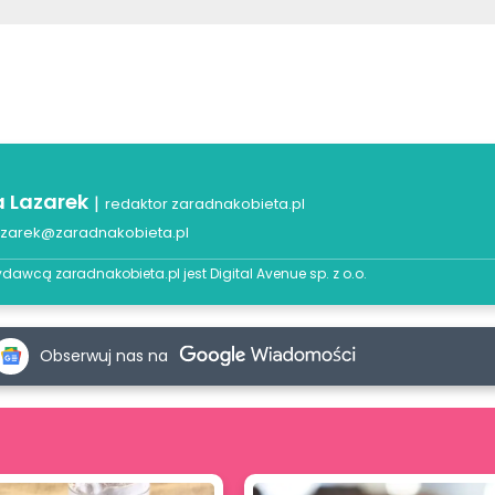
a Lazarek
|
redaktor zaradnakobieta.pl
azarek@zaradnakobieta.pl
dawcą zaradnakobieta.pl jest
Digital Avenue sp. z o.o.
Obserwuj nas na