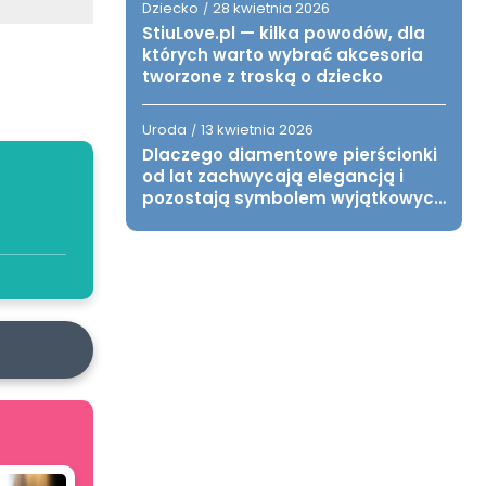
Dziecko
28 kwietnia 2026
/
StiuLove.pl — kilka powodów, dla
których warto wybrać akcesoria
tworzone z troską o dziecko
Uroda
13 kwietnia 2026
/
Dlaczego diamentowe pierścionki
od lat zachwycają elegancją i
pozostają symbolem wyjątkowych
chwil?