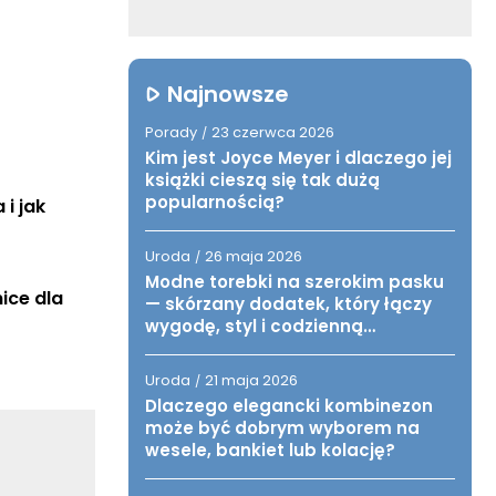
Najnowsze
Porady
23 czerwca 2026
/
Kim jest Joyce Meyer i dlaczego jej
książki cieszą się tak dużą
popularnością?
 jak 
Uroda
26 maja 2026
/
Modne torebki na szerokim pasku
ce dla 
— skórzany dodatek, który łączy
wygodę, styl i codzienną
funkcjonalność
Uroda
21 maja 2026
/
Dlaczego elegancki kombinezon
może być dobrym wyborem na
wesele, bankiet lub kolację?