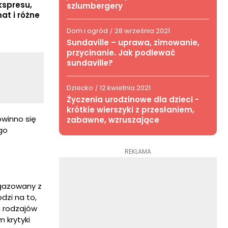
kspresu,
szlumbergery
at i różne
Dom i ogród
28 września 2021
/
Sundaville – uprawa, zimowanie,
przycinanie. Jak podlewać
sundaville?
Dziecko
12 kwietnia 2021
/
Życzenia urodzinowe dla dzieci -
krótkie wierszyki z przesłaniem,
owinno się
zabawne, wzruszające
ego
REKLAMA
 gazowany z
dzi na to,
h rodzajów
 krytyki