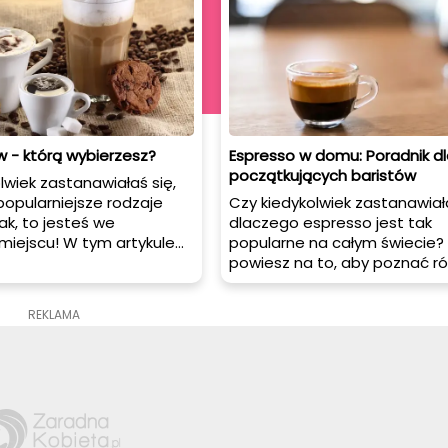
 - którą wybierzesz?
Espresso w domu: Poradnik dl
początkujących baristów
lwiek zastanawiałaś się,
jpopularniejsze rodzaje
Czy kiedykolwiek zastanawiała
ak, to jesteś we
dlaczego espresso jest tak
miejscu! W tym artykule
popularne na całym świecie?
y Ci kilka najbardziej
powiesz na to, aby poznać r
ubianych typów kaw, które
rodzaje filiżanek, które są id
tkać w kawiarniach na
serwowania espresso? W ty
REKLAMA
ie.
artykule dowiesz się wszystki
musisz wiedzieć o espresso i j
przygotować, aby uzyskać do
smak i aromat.