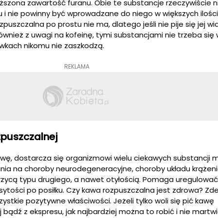
szona zawartość furanu. Obie te substancje rzeczywiście n
 i nie powinny być wprowadzane do niego w większych ilości
zpuszczalna po prostu nie ma, dlatego jeśli nie pije się jej wi
ównież z uwagi na kofeinę, tymi substancjami nie trzeba się
wkach nikomu nie zaszkodzą.
REKLAMA
puszczalnej
 kawę, dostarcza się organizmowi wielu ciekawych substancji
nia na choroby neurodegeneracyjne, choroby układu krążeni
krzycą typu drugiego, a nawet otyłością. Pomaga uregulowa
sytości po posiłku. Czy kawa rozpuszczalna jest zdrowa? Z
stkie pozytywne właściwości. Jeżeli tylko woli się pić kawę
 bądź z ekspresu, jak najbardziej można to robić i nie martwić