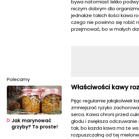
bywa natomiast lekko podwyż
niczym dobrym dla organizmu
jednakże takich ilości kawa ro
czego nie powinno się robić r
przejmować, bo w małych da
Polecamy
Właściwości kawy roz
Pijąc regularnie jakąkolwiek
zmniejszać ryzyko zachorowa
serca. Kawa chroni przed cu
Jak marynować
głodu i zwiększa odczuwanie 
grzyby? To proste!
tak, bo każda kawa ma te wszy
rozpuszczalną od tej mielonej