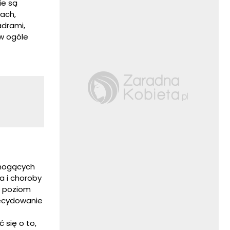
ie są
ach,
adrami,
 w ogóle
 mogących
a i choroby
ć poziom
decydowanie
 się o to,