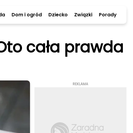
da
Dom i ogród
Dziecko
Związki
Porady
? Oto cała prawda
REKLAMA