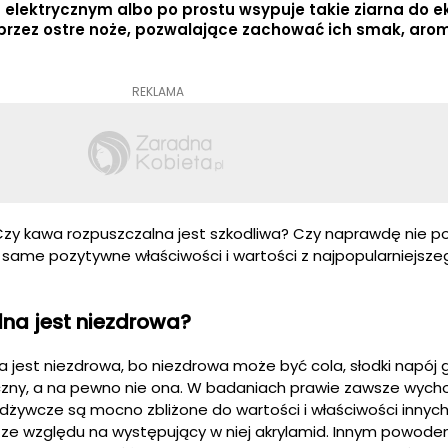
elektrycznym albo po prostu wsypuje takie ziarna do e
przez ostre noże, pozwalające zachować ich smak, arom
REKLAMA
Czy kawa rozpuszczalna jest szkodliwa? Czy naprawdę nie p
pać same pozytywne właściwości i wartości z najpopularniejsz
na jest niezdrowa?
a jest niezdrowa, bo niezdrowa może być cola, słodki napój
zny, a na pewno nie ona. W badaniach prawie zawsze wycho
 odżywcze są mocno zbliżone do wartości i właściwości innyc
ią ze względu na występujący w niej akrylamid. Innym powodem