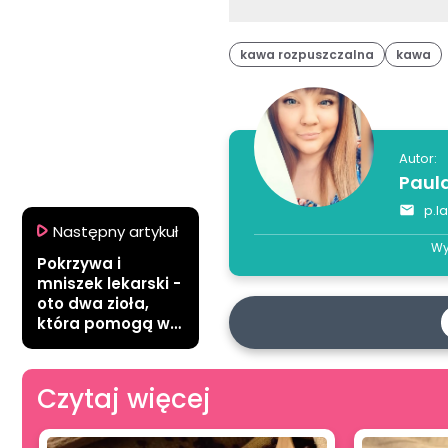
kawa rozpuszczalna
kawa
Autor:
Paul
p.l
Następny artykuł
Wy
Pokrzywa i
mniszek lekarski -
oto dwa zioła,
która pomogą w
regeneracji
ważnego
narządu!
Czytaj więcej