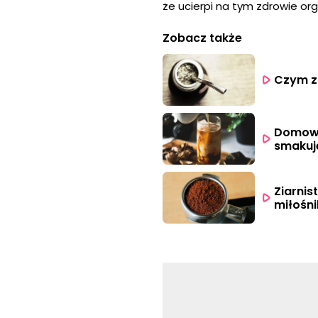
że ucierpi na tym zdrowie or
Zobacz także
Czym z
Domowa 
smakuje
Ziarnis
miłośn