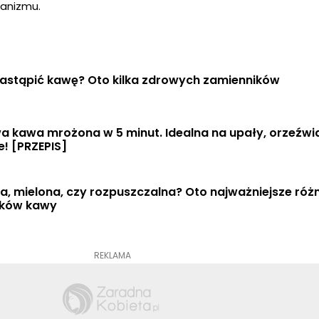
ganizmu.
astąpić kawę? Oto kilka zdrowych zamienników
kawa mrożona w 5 minut. Idealna na upały, orzeźwia i
! [PRZEPIS]
ta, mielona, czy rozpuszczalna? Oto najważniejsze różni
ików kawy
REKLAMA