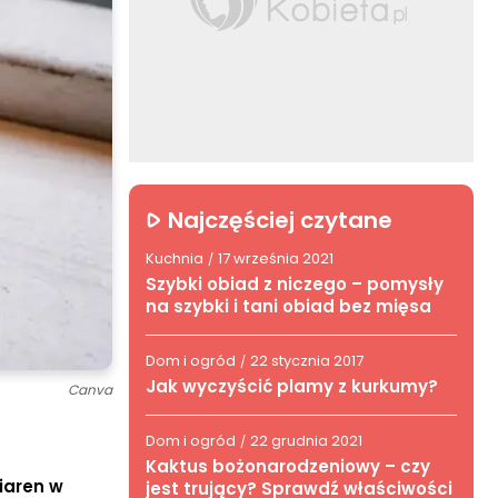
Najczęściej czytane
Kuchnia
17 września 2021
/
Szybki obiad z niczego – pomysły
na szybki i tani obiad bez mięsa
Dom i ogród
22 stycznia 2017
/
Jak wyczyścić plamy z kurkumy?
Canva
Dom i ogród
22 grudnia 2021
/
Kaktus bożonarodzeniowy – czy
ziaren w
jest trujący? Sprawdź właściwości