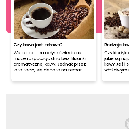
Czy kawa jest zdrowa?
Rodzaje kaw
Wiele osób na całym świecie nie
Czy kiedyko
może rozpocząć dnia bez filiżanki
jakie są na
aromatycznej kawy. Jednak przez
kaw? Jeśli t
lata toczy się debata na temat
właściwym 
tego, czy picie kawy jest zdrowe czy
przedstawim
nie. Czy napój, który tak wiele osób
znanych i l
uwielbia, może również przynieść
możesz spo
korzyści dla naszego zdrowia? W
całym świec
tym artykule przyjrzymy się bliżej
wpływowi kawy na nasze zdrowie i
dowiemy się, czy naprawdę jest ona
zdrowa.