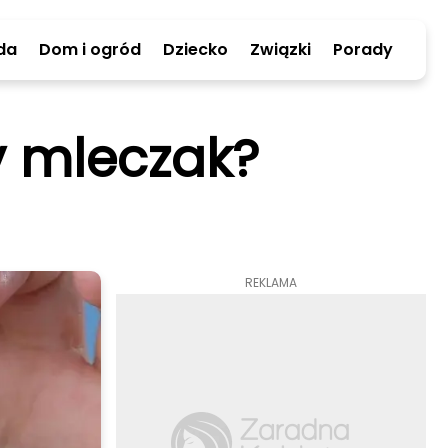
da
Dom i ogród
Dziecko
Związki
Porady
zy mleczak?
REKLAMA