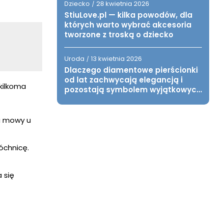
Dziecko
28 kwietnia 2026
/
StiuLove.pl — kilka powodów, dla
których warto wybrać akcesoria
tworzone z troską o dziecko
Uroda
13 kwietnia 2026
/
Dlaczego diamentowe pierścionki
od lat zachwycają elegancją i
kilkoma
pozostają symbolem wyjątkowych
chwil?
ia mowy u
óchnicę.
 się