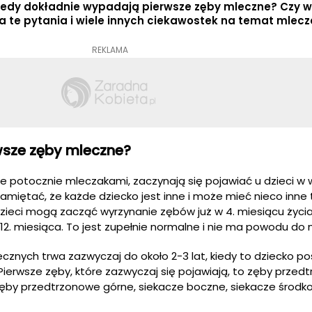
iedy dokładnie wypadają pierwsze zęby mleczne? Czy wi
te pytania i wiele innych ciekawostek na temat mlec
REKLAMA
wsze zęby mleczne?
 potocznie mleczakami, zaczynają się pojawiać u dzieci w 
amiętać, że każde dziecko jest inne i może mieć nieco inn
zieci mogą zacząć wyrzynanie zębów już w 4. miesiącu życi
2. miesiąca. To jest zupełnie normalne i nie ma powodu do n
znych trwa zazwyczaj do około 2-3 lat, kiedy to dziecko po
ierwsze zęby, które zazwyczaj się pojawiają, to zęby przed
 zęby przedtrzonowe górne, siekacze boczne, siekacze środk