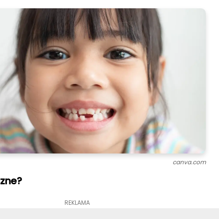
canva.com
czne?
REKLAMA