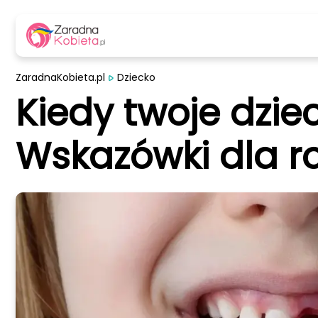
ZaradnaKobieta.pl
Dziecko
Kiedy twoje dzie
Wskazówki dla r