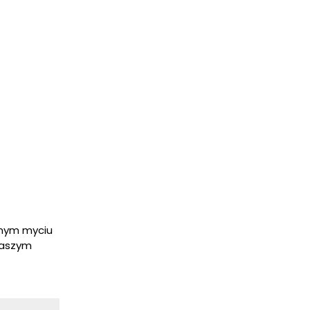
rnym myciu
naszym