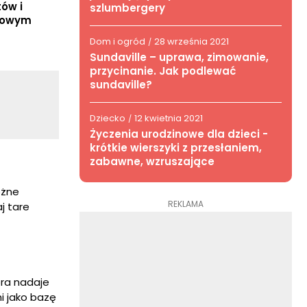
ów i
szlumbergery
tkowym
Dom i ogród
28 września 2021
/
Sundaville – uprawa, zimowanie,
przycinanie. Jak podlewać
sundaville?
Dziecko
12 kwietnia 2021
/
Życzenia urodzinowe dla dzieci -
krótkie wierszyki z przesłaniem,
zabawne, wzruszające
óżne
REKLAMA
j tare
óra nadaje
i jako bazę