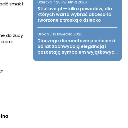
Dziecko
28 kwietnia 2026
/
acić smak i
StiuLove.pl — kilka powodów, dla
których warto wybrać akcesoria
tworzone z troską o dziecko
Uroda
13 kwietnia 2026
/
ane do zupy
Dlaczego diamentowe pierścionki
nikami.
od lat zachwycają elegancją i
pozostają symbolem wyjątkowych
chwil?
ć?
łna 