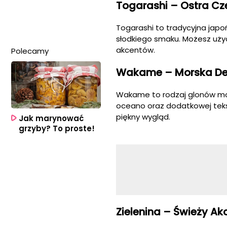
Togarashi – Ostra Cze
Togarashi to tradycyjna japoń
słodkiego smaku. Możesz uży
akcentów.
Polecamy
Wakame – Morska De
Wakame to rodzaj glonów mo
oceano oraz dodatkowej teks
piękny wygląd.
Jak marynować
grzyby? To proste!
Zielenina – Świeży Ak