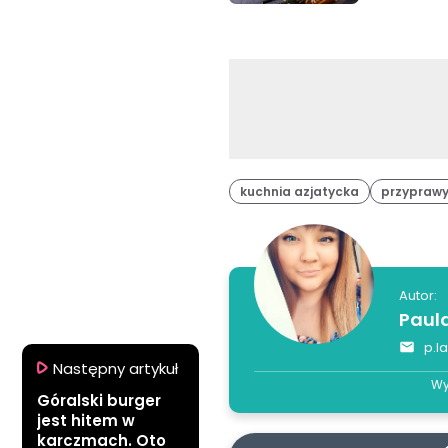
kuchnia azjatycka
przypraw
Autor:
Paul
p.l
Następny artykuł
Wy
Góralski burger
jest hitem w
karczmach. Oto