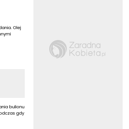
ania. Olej
nnymi
nia bulionu
podczas gdy