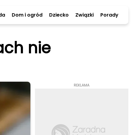
da
Dom i ogród
Dziecko
Związki
Porady
ch nie
REKLAMA