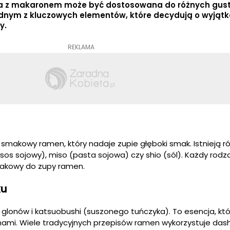
a z makaronem może być dostosowana do różnych gust
ednym z kluczowych elementów, które decydują o wyją
y.
REKLAMA
smakowy ramen, który nadaje zupie głęboki smak. Istnieją r
 (sos sojowy), miso (pasta sojowa) czy shio (sól). Każdy rodza
makowy do zupy ramen.
ku
, glonów i katsuobushi (suszonego tuńczyka). To esencja, kt
ami. Wiele tradycyjnych przepisów ramen wykorzystuje dash