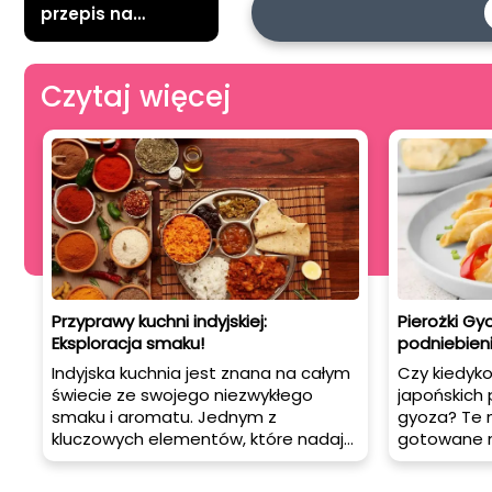
przepis na
domową wersję z
boczkiem
Czytaj więcej
Przyprawy kuchni indyjskiej:
Pierożki Gy
Eksploracja smaku!
podniebien
Indyjska kuchnia jest znana na całym
Czy kiedyk
świecie ze swojego niezwykłego
japońskich 
smaku i aromatu. Jednym z
gyoza? Te 
kluczowych elementów, które nadają
gotowane na
potrawom indyjskim
pszennego 
charakterystyczny smak, są
aromatycz