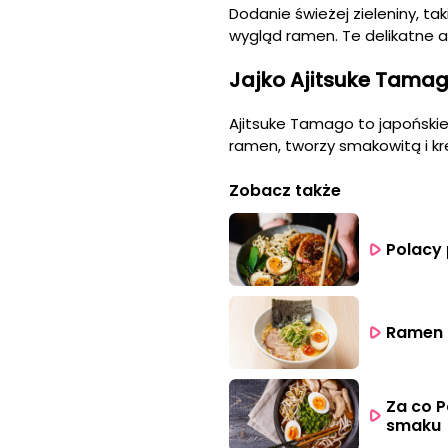
Dodanie świeżej zieleniny, ta
wygląd ramen. Te delikatne a
Jajko Ajitsuke Tama
Ajitsuke Tamago to japońskie
ramen, tworzy smakowitą i kr
Zobacz także
Polacy 
Ramen -
Za co P
smaku