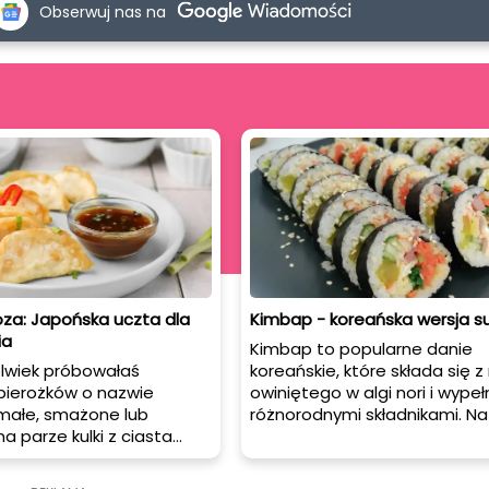
Obserwuj nas na
oza: Japońska uczta dla
Kimbap - koreańska wersja su
ia
Kimbap to popularne danie
olwiek próbowałaś
koreańskie, które składa się z 
pierożków o nazwie
owiniętego w algi nori i wype
małe, smażone lub
różnorodnymi składnikami. N
 parze kulki z ciasta
"kimbap" pochodzi od koreań
wypełnione
słów "bap", oznaczającego ry
nym farszem to
"kim", co oznacza algi nori. W