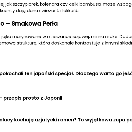
kiej jak szczypiorek, kolendra czy kiełki bambusa, może wzbog
kcenty dają danu świeżość i lekkość.
go – Smakowa Perła
 jajko marynowane w mieszance sojowej, mirinu i sake. Dod
emową strukturę, która doskonale kontrastuje z innymi skład
pokochali ten japoński specjał. Dlaczego warto go jeś
 przepis prosto z Japonii
olacy kochają azjatycki ramen? To wyjątkowa zupa pe