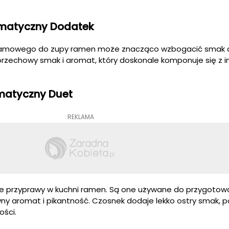
matyczny Dodatek
sezamowego do zupy ramen może znacząco wzbogacić smak d
rzechowy smak i aromat, który doskonale komponuje się z i
omatyczny Duet
REKLAMA
zne przyprawy w kuchni ramen. Są one używane do przygotowa
ywny aromat i pikantność. Czosnek dodaje lekko ostry smak, 
ości.