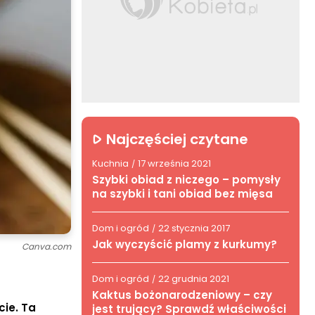
Najczęściej czytane
Kuchnia
17 września 2021
/
Szybki obiad z niczego – pomysły
na szybki i tani obiad bez mięsa
Dom i ogród
22 stycznia 2017
/
Jak wyczyścić plamy z kurkumy?
Canva.com
Dom i ogród
22 grudnia 2021
/
Kaktus bożonarodzeniowy – czy
cie. Ta
jest trujący? Sprawdź właściwości