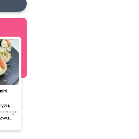
shi
ryżu,
łnionego
azwa
skich
ż, oraz