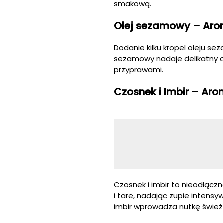
smakową.
Olej sezamowy – Aro
Dodanie kilku kropel oleju 
sezamowy nadaje delikatny o
przyprawami.
Czosnek i Imbir – Ar
Czosnek i imbir to nieodłąc
i tare, nadając zupie intens
imbir wprowadza nutkę śwież