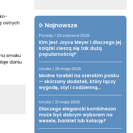
pko-
ę ostrych
Najnowsze
Porady
23 czerwca 2026
/
Kim jest Joyce Meyer i dlaczego jej
książki cieszą się tak dużą
popularnością?
ona smaku
daje daniu
Uroda
26 maja 2026
/
Modne torebki na szerokim pasku
— skórzany dodatek, który łączy
wygodę, styl i codzienną
funkcjonalność
Uroda
21 maja 2026
/
Dlaczego elegancki kombinezon
może być dobrym wyborem na
wesele, bankiet lub kolację?