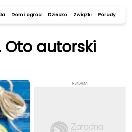
da
Dom i ogród
Dziecko
Związki
Porady
 Oto autorski
REKLAMA