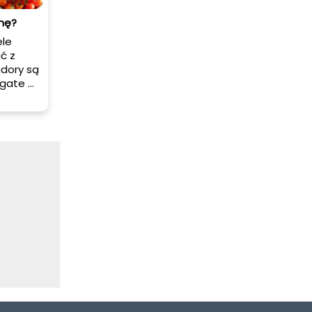
mę?
ele
ć z
dory są
ogate w
arto je
y, które
do
ów na
e
.