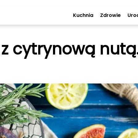
Kuchnia
Zdrowie
Uro
 z cytrynową nutą.