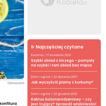
Najczęściej czytane
Kuchnia
17 września 2021
/
Szybki obiad z niczego – pomysły
na szybki i tani obiad bez mięsa
Dom i ogród
22 stycznia 2017
/
Jak wyczyścić plamy z kurkumy?
Canva.com
Dom i ogród
22 grudnia 2021
/
Kaktus bożonarodzeniowy – czy
konfitura
jest trujący? Sprawdź właściwości