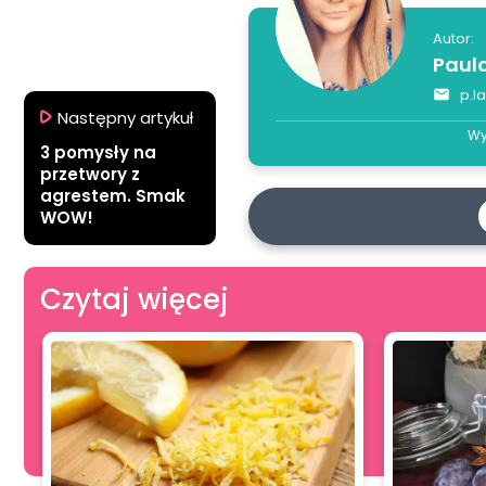
Autor:
Paul
p.l
Następny artykuł
Wy
3 pomysły na
przetwory z
agrestem. Smak
WOW!
Czytaj więcej