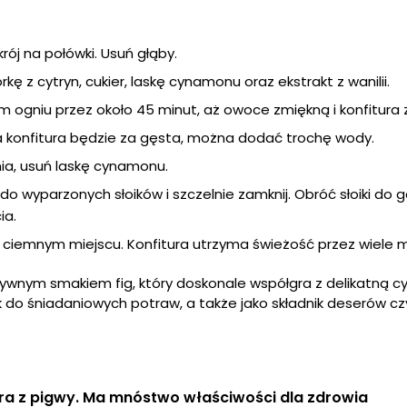
krój na połówki. Usuń głąby.
rkę z cytryn, cukier, laskę cynamonu oraz ekstrakt z wanilii.
ym ogniu przez około 45 minut, aż owoce zmiękną i konfitura 
ia konfitura będzie za gęsta, można dodać trochę wody.
a, usuń laskę cynamonu.
do wyparzonych słoików i szczelnie zamknij. Obróć słoiki do 
ia.
 ciemnym miejscu. Konfitura utrzyma świeżość przez wiele m
sywnym smakiem fig, który doskonale współgra z delikatną c
 do śniadaniowych potraw, a także jako składnik deserów czy
ra z pigwy. Ma mnóstwo właściwości dla zdrowia