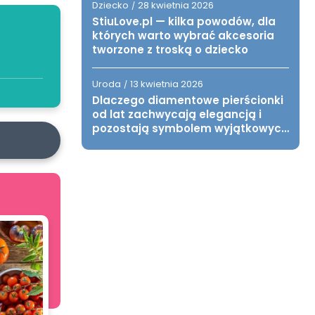
Dziecko
28 kwietnia 2026
/
StiuLove.pl — kilka powodów, dla
których warto wybrać akcesoria
tworzone z troską o dziecko
Uroda
13 kwietnia 2026
/
Dlaczego diamentowe pierścionki
od lat zachwycają elegancją i
pozostają symbolem wyjątkowych
chwil?