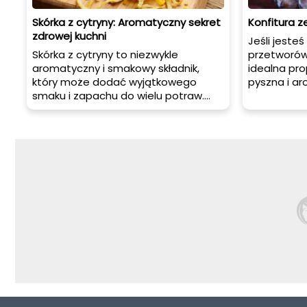
Skórka z cytryny: Aromatyczny sekret
Konfitura ze
zdrowej kuchni
Jeśli jesteś
Skórka z cytryny to niezwykle
przetworów,
aromatyczny i smakowy składnik,
idealna pro
który może dodać wyjątkowego
pyszna i ar
smaku i zapachu do wielu potraw.
doskonała n
Nie tylko jest używana w kuchni, ale
także jako
ma także wiele korzyści
mięs. W tym
zdrowotnych. Dowiedz się więcej o
przygotować
skórce z cytryny i jak ją wykorzystać
ją podawać 
w swojej kuchni.
porad, któ
przygotowa