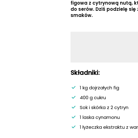
figowa z cytrynową nutą, k
do serów. Dziś podzielę s
smaków.
Składniki:
1 kg dojrzałych fig
400 g cukru
Sok i skórka z 2 cytryn
1 laska cynamonu
1 łyżeczka ekstraktu z wani