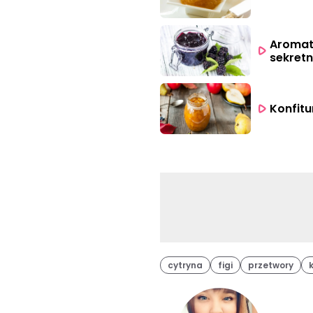
Aromat
sekretn
Konfitu
cytryna
figi
przetwory