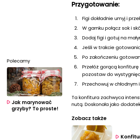
Przygotowanie:
Figi dokładnie umyj i prze
W garnku połącz sok i skó
Dodaj figi i gotuj na mał
Jeśli w trakcie gotowan
Po zakończeniu gotowani
Polecamy
Przełóż gorącą konfiturę 
pozostaw do wystygnięc
Przechowuj w chłodnym i
Ta konfitura zachwyca inten
Jak marynować
nutą. Doskonała jako dodatek
grzyby? To proste!
Zobacz także
Konfitu