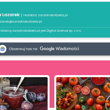
a Lazarek
|
redaktor zaradnakobieta.pl
azarek@zaradnakobieta.pl
dawcą zaradnakobieta.pl jest
Digital Avenue sp. z o.o.
Obserwuj nas na