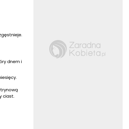
zgęstnieje.
góry dnem i
iesięcy.
ytrynową
 ciast.