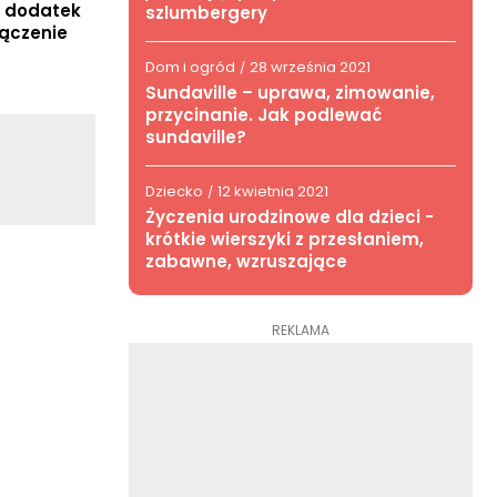
o dodatek
szlumbergery
łączenie
Dom i ogród
28 września 2021
/
Sundaville – uprawa, zimowanie,
przycinanie. Jak podlewać
sundaville?
Dziecko
12 kwietnia 2021
/
Życzenia urodzinowe dla dzieci -
krótkie wierszyki z przesłaniem,
zabawne, wzruszające
REKLAMA