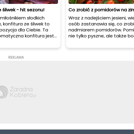
 śliwek - hit sezonu!
Co zrobić z pomidorów na zi
 miłośnikiem słodkich
Wraz z nadejściem jesieni, wi
 konfitura ze śliwek to
osób zastanawia się, co zrobi
pozycja dla Ciebie. Ta
nadmiarem pomidorów. Pomi
omatyczna konfitura jest
nie tylko pyszne, ale także b
a kanapki, naleśniki, a
składniki odżywcze. Dlatego w
 dodatek do serów czy
przerabiać na różne przetwor
 artykule dowiesz się, jak
będą smacznym dodatkiem 
REKLAMA
 konfiturę ze śliwek, jak
posiłków w trakcie zimowych
oraz otrzymasz kilka
miesięcy. W tym artykule
re pomogą Ci w procesie
przedstawiamy kilka przepis
nia tego przysmaku.
przetwory z pomidorów, któr
zachwycą Twoje podniebienie