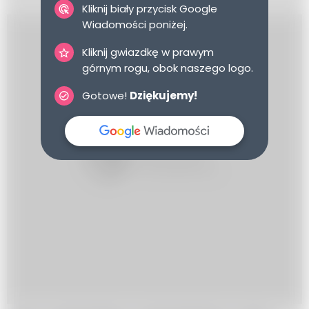
REKLAMA
Kliknij biały przycisk Google
Wiadomości poniżej.
Kliknij gwiazdkę w prawym
górnym rogu, obok naszego logo.
Gotowe!
Dziękujemy!