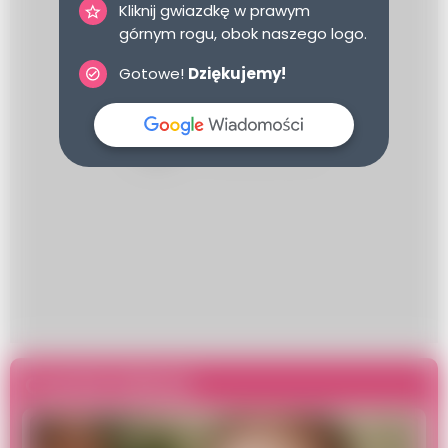
Kliknij gwiazdkę w prawym
górnym rogu, obok naszego logo.
Gotowe!
Dziękujemy!
Czytaj więcej